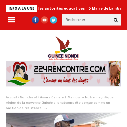
 cause les autorités éducatives
Maire de Lambanyi : Baba Alimo
INFO A LA UNE
Accueil
Non classé
Amara Camara à Mamou : « Notre magnifique
région de la moyenne Guinée a longtemps été perçue comme un
bastion de résistance… »