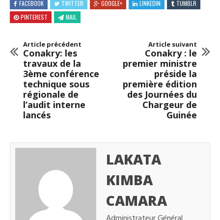
FACEBOOK
TWITTER
GOOGLE+
LINKEDIN
TUMBLR
PINTEREST
MAIL
Article précédent
Article suivant
Conakry: les
Conakry : le
travaux de la
premier ministre
3ème conférence
préside la
technique sous
première édition
régionale de
des Journées du
l’audit interne
Chargeur de
lancés
Guinée
LAKATA
KIMBA
CAMARA
Administrateur Général