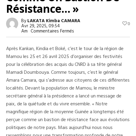
Résistance… »
By
LAKATA Kimba CAMARA
0
Avr 29, 2025, 09:54
Sur
Am
Commentaires Fermés
Amara
Camara
À
Après Kankan, Kindia et Boké, c’est le tour de la région de
Mamou
:
Mamou les 25 et 26 avril 2025 d’organiser des festivités
«
pour la célébration des acquis du CNRD à sa tête général
Notre
Magnifique
Mamadi Doumbouya. Comme toujours, c’est le général
Région
De
Amara Camara, qui s’adresse aux citoyens de ces différentes
La
localités. Devant la population de Mamou, le ministre
Moyenne
Guinée
secrétaire général à la présidence a lancé un message de
A
Longtemps
paix, de la quiétude et du vivre ensemble. « Notre
Été
magnifique région de la moyenne Guinée a longtemps été
Perçue
Comme
perçue comme un bastion de résistance face aux évolutions
Un
politiques de notre pays. Mais aujourd’hui nous nous
Bastion
De
rassemblons pour une transformation profonde de notre