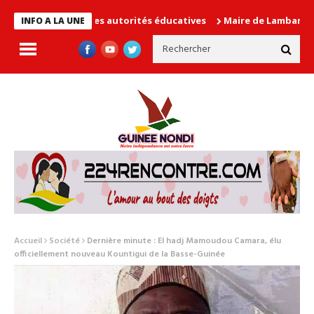
 cause les autorités éducatives
Maire de Lambanyi : Baba Alimo
INFO A LA UNE
Accueil
Société
Dernière minute : El hadj Mamoudou Camara, élu
officiellement nouveau Kountigui de la Basse-Guinée