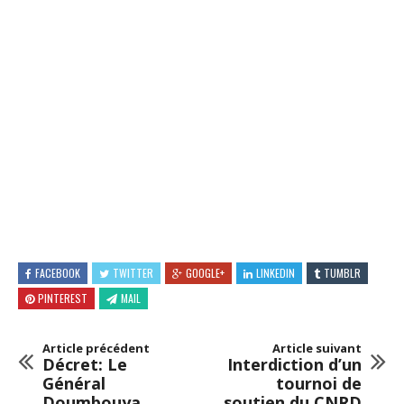
FACEBOOK
TWITTER
GOOGLE+
LINKEDIN
TUMBLR
PINTEREST
MAIL
Article précédent
Article suivant
Décret: Le
Interdiction d’un
Général
tournoi de
Doumbouya
soutien du CNRD