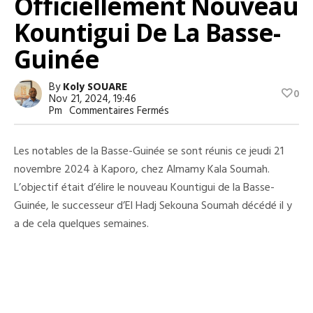
Officiellement Nouveau
Kountigui De La Basse-
Guinée
By
Koly SOUARE
0
Nov 21, 2024, 19:46
Sur
Pm
Commentaires Fermés
Dernière
Minute
:
Les notables de la Basse-Guinée se sont réunis ce jeudi 21
El
Hadj
novembre 2024 à Kaporo, chez Almamy Kala Soumah.
Mamoudou
L’objectif était d’élire le nouveau Kountigui de la Basse-
Camara,
Élu
Guinée, le successeur d’El Hadj Sekouna Soumah décédé il y
Officiellement
Nouveau
a de cela quelques semaines.
Kountigui
De
La
Basse-
Guinée