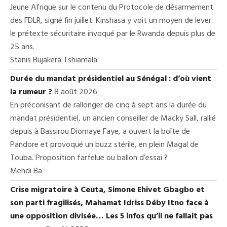
Jeune Afrique sur le contenu du Protocole de désarmement
des FDLR, signé fin juillet. Kinshasa y voit un moyen de lever
le prétexte sécuritaire invoqué par le Rwanda depuis plus de
25 ans.
Stanis Bujakera Tshiamala
Durée du mandat présidentiel au Sénégal : d’où vient
la rumeur ?
8 août 2026
En préconisant de rallonger de cinq à sept ans la durée du
mandat présidentiel, un ancien conseiller de Macky Sall, rallié
depuis à Bassirou Diomaye Faye, a ouvert la boîte de
Pandore et provoqué un buzz stérile, en plein Magal de
Touba. Proposition farfelue ou ballon d’essai ?
Mehdi Ba
Crise migratoire à Ceuta, Simone Ehivet Gbagbo et
son parti fragilisés, Mahamat Idriss Déby Itno face à
une opposition divisée… Les 5 infos qu’il ne fallait pas