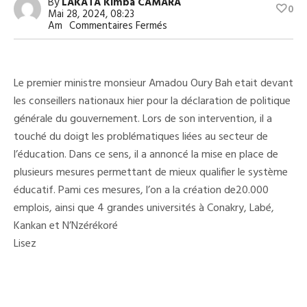
By
LAKATA Kimba CAMARA
0
Mai 28, 2024, 08:23
Sur
Am
Commentaires Fermés
L’état
Compte
Créer
20.000
Emplois
Le premier ministre monsieur Amadou Oury Bah etait devant
Dans
les conseillers nationaux hier pour la déclaration de politique
Le
Secteur
générale du gouvernement. Lors de son intervention, il a
De
L’éducation
touché du doigt les problématiques liées au secteur de
(
l’éducation. Dans ce sens, il a annoncé la mise en place de
Déclaration
Politique
plusieurs mesures permettant de mieux qualifier le système
Générale
Du
éducatif. Pami ces mesures, l’on a la création de20.000
Gouvernement)
emplois, ainsi que 4 grandes universités à Conakry, Labé,
Kankan et N’Nzérékoré
Lisez