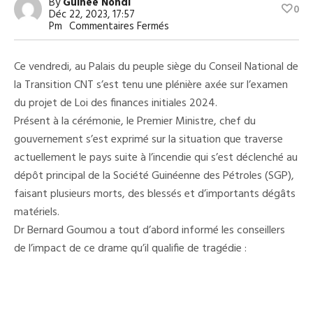
By
Guinée Nondi
0
Déc 22, 2023, 17:57
Sur
Pm
Commentaires Fermés
Bernard
Gomou
Sur
Ce vendredi, au Palais du peuple siège du Conseil National de
L’incendie
Du
la Transition CNT s’est tenu une plénière axée sur l’examen
Dépôt
du projet de Loi des finances initiales 2024.
De
Carburant:
Présent à la cérémonie, le Premier Ministre, chef du
Je
Veux
gouvernement s’est exprimé sur la situation que traverse
Ici
actuellement le pays suite à l’incendie qui s’est déclenché au
Vous
Affirmer
dépôt principal de la Société Guinéenne des Pétroles (SGP),
Que
Nous
faisant plusieurs morts, des blessés et d’importants dégâts
Traversons
matériels.
Une
Tragédie.
Dr Bernard Goumou a tout d’abord informé les conseillers
de l’impact de ce drame qu’il qualifie de tragédie :