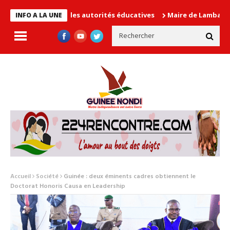
n cause les autorités éducatives
Maire de Lambanyi : Baba Alim
INFO A LA UNE
Accueil
Société
Guinée : deux éminents cadres obtiennent le
Doctorat Honoris Causa en Leadership