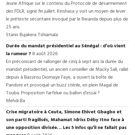
Jeune Afrique sur le contenu du Protocole de désarmement
des FDLR, signé fin juillet. Kinshasa y voit un moyen de lever
le prétexte sécuritaire invoqué par le Rwanda depuis plus de
25 ans.
Stanis Bujakera Tshiamala
Durée du mandat présidentiel au Sénégal : d’où vient
la rumeur ?
8 août 2026
En préconisant de rallonger de cinq à sept ans la durée du
mandat présidentiel, un ancien conseiller de Macky Sall, rallié
depuis à Bassirou Diomaye Faye, a ouvert la boîte de
Pandore et provoqué un buzz stérile, en plein Magal de
Touba. Proposition farfelue ou ballon d’essai ?
Mehdi Ba
Crise migratoire à Ceuta, Simone Ehivet Gbagbo et
son parti fragilisés, Mahamat Idriss Déby Itno face à
une opposition divisée… Les 5 infos qu’il ne fallait pas