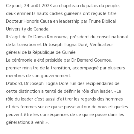
Deux
Ce jeudi, 24 août 2023 au chapiteau du palais du peuple,
Éminents
Cadres
deux éminents hauts cadres guinéens ont reçus le titre
Obtiennent
Docteur Honoris Causa en leadership par Triune Biblical
Le
Doctorat
University de Canada.
Honoris
Causa
Il s’agit de Dr Dansa Kourouma, président du conseil national
En
de la transition et Dr Joseph Togna Doré, Vérificateur
Leadership
général de la République de Guinée.
La cérémonie a été présidée par Dr Bernard Goumou,
premier ministre de la transition, accompagné par plusieurs
membres de son gouvernement.
D’abord, Dr Joseph Togna Doré l’un des récipiendaires de
cette distinction a tenté de définir le rôle d’un leader. «Le
rôle du leader c’est aussi d’attirer les regards des hommes
et des femmes sur ce qui se passe autour de nous et quelles
peuvent être les conséquences de ce qui se passe dans les
générations à venir ».