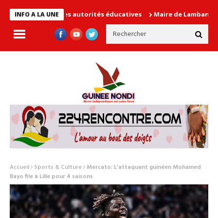
 cause les autorités éducatives
Maire de Lambanyi : Baba Alimo
INFO A LA UNE
Accueil
Sports & Culture
Mercato: L’attaquant guinéen Mohamed
Bayo file à Lille pour 4 saisons