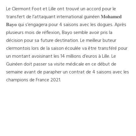
L’attaquant
Guinéen
Le Clermont Foot et Lille ont trouvé un accord pour le
Mohamed
Bayo
transfert de l’attaquant international guinéen 𝐌𝐨𝐡𝐚𝐦𝐞𝐝
File
𝐁𝐚𝐲𝐨 qui s’engagera pour 4 saisons avec les dogues. Après
À
Lille
plusieurs mois de réflexion, Bayo semble avoir pris la
Pour
4
décision pour sa future destination. Le meilleur buteur
Saisons
clermontois lors de la saison écoulée va être transféré pour
un montant avoisinant les 14 millions d’euros à Lille. Le
Guinéen doit passer sa visite médicale en ce début de
semaine avant de parapher un contrat de 4 saisons avec les
champions de France 2021.