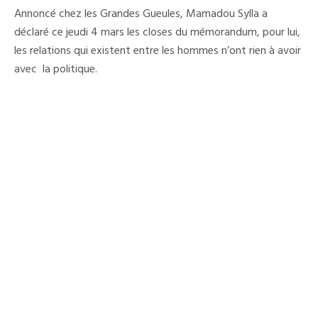
Chef
Annoncé chez les Grandes Gueules, Mamadou Sylla a
De
File
déclaré ce jeudi 4 mars les closes du mémorandum, pour lui,
De
les relations qui existent entre les hommes n’ont rien à avoir
L’opposition
« Je
avec la politique.
Ne
Suis
Pas
Fabriqué
Par
Alpha
Condé ».