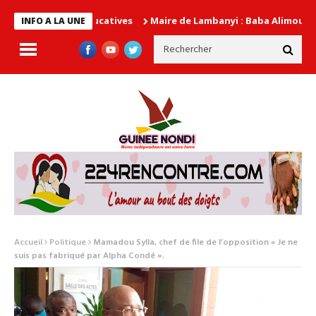
Maire de Lambanyi : Baba Alimou Barry promet
INFO A LA UNE
Accueil
Politique
Mamadou Sylla, chef de file de l’opposition « Je ne
suis pas fabriqué par Alpha Condé ».