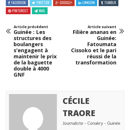
FACEBOOK
TWITTER
GOOGLE+
LINKEDIN
TUMBLR
PINTEREST
MAIL
Article précédent
Article suivant
Guinée : Les
Filière ananas en
structures des
Guinée:
boulangers
Fatoumata
s'engagent à
Cissoko et le pari
maintenir le prix
réussi de la
de la baguette
transformation
double à 4000
GNF
CÉCILE
TRAORE
Journaliste - Conakry - Guinée