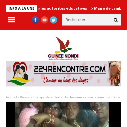
en cause les autorités éducatives
Maire de Lambanyi : Baba Ali
INFO A LA UNE
Accueil
Divers
Incroyable en Inde : Un homme se marie avec lui-même