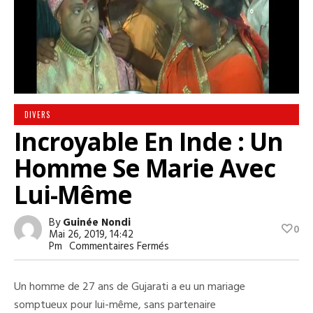
DIVERS
Incroyable En Inde : Un
Homme Se Marie Avec
Lui-Même
By
Guinée Nondi
0
Mai 26, 2019, 14:42
Sur
Pm
Commentaires Fermés
Incroyable
En
Inde
Un homme de 27 ans de Gujarati a eu un mariage
:
Un
somptueux pour lui-même, sans partenaire
Homme