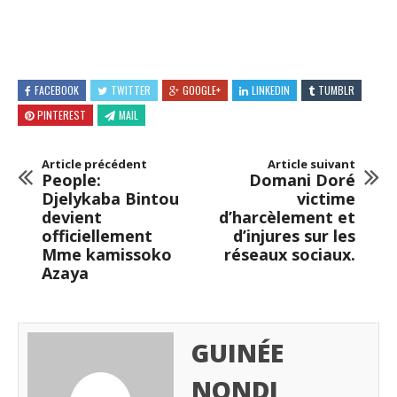
FACEBOOK
TWITTER
GOOGLE+
LINKEDIN
TUMBLR
PINTEREST
MAIL
Article précédent
Article suivant
People:
Domani Doré
Djelykaba Bintou
victime
devient
d’harcèlement et
officiellement
d’injures sur les
Mme kamissoko
réseaux sociaux.
Azaya
GUINÉE
NONDI