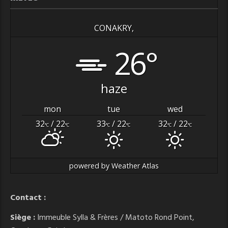
CONAKRY,
26°
haze
mon
tue
wed
32
/ 22
33
/ 22
32
/ 22
°C
°C
°C
°C
°C
°C
powered by
Weather Atlas
Contact :
Siège :
Immeuble Sylla & Frères / Matoto Rond Point,