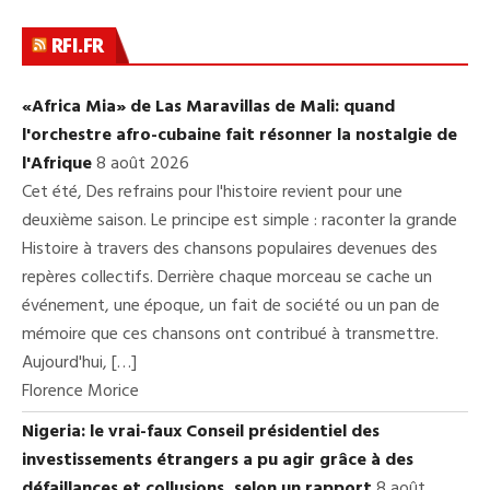
RFI.FR
«Africa Mia» de Las Maravillas de Mali: quand
l'orchestre afro-cubaine fait résonner la nostalgie de
l'Afrique
8 août 2026
Cet été, Des refrains pour l'histoire revient pour une
deuxième saison. Le principe est simple : raconter la grande
Histoire à travers des chansons populaires devenues des
repères collectifs. Derrière chaque morceau se cache un
événement, une époque, un fait de société ou un pan de
mémoire que ces chansons ont contribué à transmettre.
Aujourd'hui, […]
Florence Morice
Nigeria: le vrai-faux Conseil présidentiel des
investissements étrangers a pu agir grâce à des
défaillances et collusions, selon un rapport
8 août