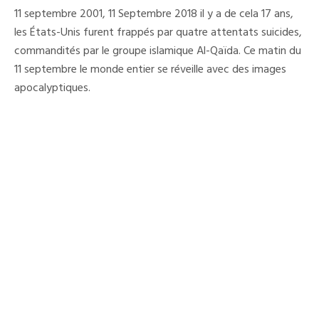
11
11 septembre 2001, 11 Septembre 2018 il y a de cela 17 ans,
Septembre
2001 :
les États-Unis furent frappés par quatre attentats suicides,
Des
commandités par le groupe islamique Al-Qaïda. Ce matin du
Souvenirs
Douloureux
11 septembre le monde entier se réveille avec des images
Pour
Les
apocalyptiques.
Américains