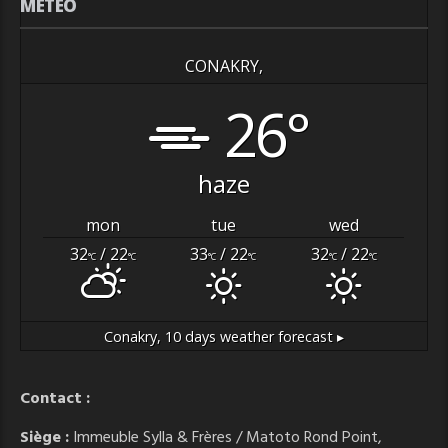
MÉTÉO
CONAKRY,
26°
haze
mon
tue
wed
32
/ 22
33
/ 22
32
/ 22
°C
°C
°C
°C
°C
°C
Conakry,
10 days weather forecast ▸
Contact :
Siège :
Immeuble Sylla & Frères / Matoto Rond Point,