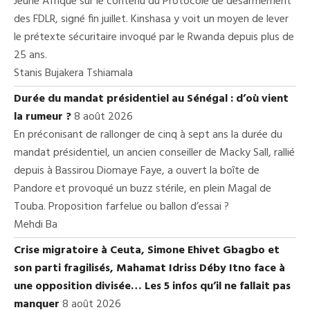
Jeune Afrique sur le contenu du Protocole de désarmement
des FDLR, signé fin juillet. Kinshasa y voit un moyen de lever
le prétexte sécuritaire invoqué par le Rwanda depuis plus de
25 ans.
Stanis Bujakera Tshiamala
Durée du mandat présidentiel au Sénégal : d’où vient
la rumeur ?
8 août 2026
En préconisant de rallonger de cinq à sept ans la durée du
mandat présidentiel, un ancien conseiller de Macky Sall, rallié
depuis à Bassirou Diomaye Faye, a ouvert la boîte de
Pandore et provoqué un buzz stérile, en plein Magal de
Touba. Proposition farfelue ou ballon d’essai ?
Mehdi Ba
Crise migratoire à Ceuta, Simone Ehivet Gbagbo et
son parti fragilisés, Mahamat Idriss Déby Itno face à
une opposition divisée… Les 5 infos qu’il ne fallait pas
manquer
8 août 2026