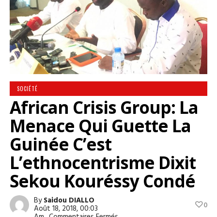
SOCIÉTÉ
African Crisis Group: La
Menace Qui Guette La
Guinée C’est
L’ethnocentrisme Dixit
Sekou Kouréssy Condé
By
Saidou DIALLO
0
Août 18, 2018, 00:03
Sur