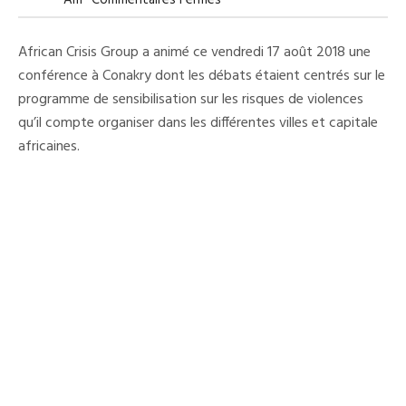
Am
Commentaires Fermés
African
Crisis
Group:
African Crisis Group a animé ce vendredi 17 août 2018 une
La
Menace
conférence à Conakry dont les débats étaient centrés sur le
Qui
programme de sensibilisation sur les risques de violences
Guette
La
qu’il compte organiser dans les différentes villes et capitale
Guinée
C’est
africaines.
L’ethnocentrisme
Dixit
Sekou
Kouréssy
Condé