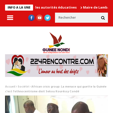
en cause les autorités éducatives
Maire de Lambanyi : Baba Ali
INFO A LA UNE
Accueil
Société
African crisis group: La menace qui guette la Guinée
c’est l’ethnocentrisme dixit Sekou Kouréssy Condé