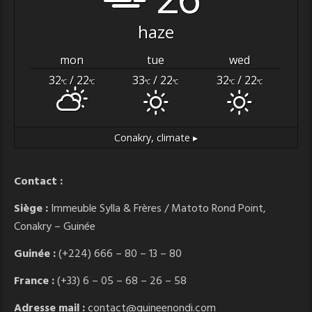
haze
mon
tue
wed
32
/ 22
33
/ 22
32
/ 22
°C
°C
°C
°C
°C
°C
Conakry,
climate ▸
Contact :
Siège :
Immeuble Sylla & Frères / Matoto Rond Point,
Conakry – Guinée
Guinée :
(+224) 666 – 80 – 13 – 80
France :
(+33) 6 – 05 – 68 – 26 – 58
Adresse mail :
contact@guineenondi.com