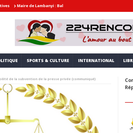
 Lambanyi : Baba Alimou Barry promet une gouvernance moderne, in
LITIQUE
SPORTS & CULTURE
INTERNATIONAL
LIB
bilité de la subvention de la presse privée (communiqué)
Com
Ré