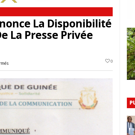
nonce La Disponibilité
e La Presse Privée
0
Sur
rmés
Guinée
:
La
HAC
Annonce
La
Disponibilité
De
P
La
Subvention
De
La
Presse
Privée