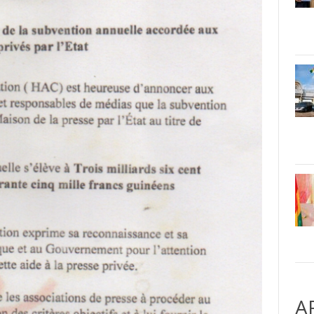
(communiqué)
A