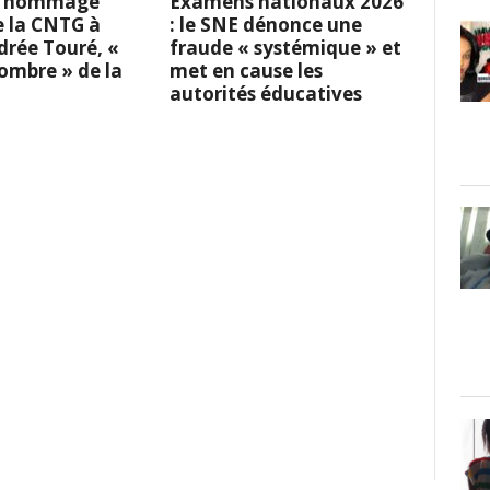
 L’hommage
Examens nationaux 2026
e la CNTG à
: le SNE dénonce une
rée Touré, «
fraude « systémique » et
l’ombre » de la
met en cause les
autorités éducatives