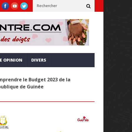
clusive et alignée sur la vision Simandou 2040
Administration p
RE OPINION
DIVERS
prendre le Budget 2023 de la
publique de Guinée