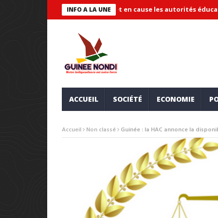
systémique » et met en cause les autorités éducatives
Maire de
INFO A LA UNE
ACCUEIL
SOCIÉTÉ
ECONOMIE
PO
Accueil
Non classé
Guinée : la HAC annonce la disponi