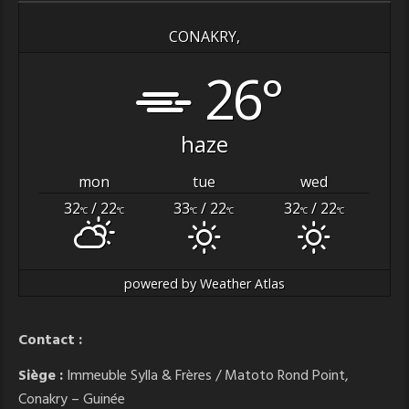
CONAKRY,
26°
haze
mon
tue
wed
32
/ 22
33
/ 22
32
/ 22
°C
°C
°C
°C
°C
°C
powered by
Weather Atlas
Contact :
Siège :
Immeuble Sylla & Frères / Matoto Rond Point,
Conakry – Guinée