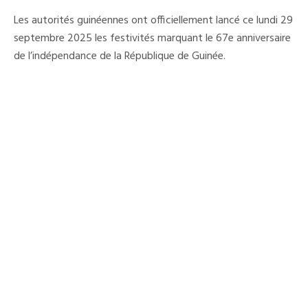
:
Lancement
Les autorités guinéennes ont officiellement lancé ce lundi 29
Officiel
Des
septembre 2025 les festivités marquant le 67e anniversaire
Festivités
de l’indépendance de la République de Guinée.
Du
67e
Anniversaire
De
L’indépendance