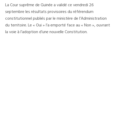
Enfin,
La Cour suprême de Guinée a validé ce vendredi 26
Le
Général
septembre les résultats provisoires du référendum
Doumbouya
constitutionnel publiés par le ministère de l’Administration
Promulgue
La
du territoire. Le « Oui » l’a emporté face au « Non », ouvrant
Nouvelle
Constitution
la voie à l’adoption d’une nouvelle Constitution.