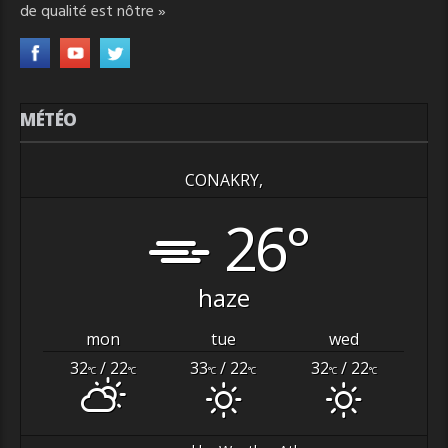
de qualité est nôtre »
MÉTÉO
CONAKRY,
26°
haze
mon
tue
wed
32
/ 22
33
/ 22
32
/ 22
°C
°C
°C
°C
°C
°C