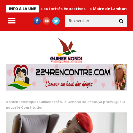
 cause les autorités éducatives
Maire de Lambanyi : Baba Alimo
INFO A LA UNE
Accueil
Politique
Guinée : Enfin, le Général Doumbouya promulgue la
nouvelle Constitution