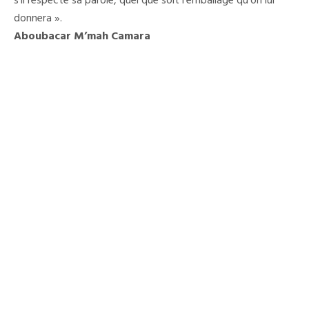
s’il respecte sa parole, quel que soit l’emballage qu’on lui
donnera ».
Aboubacar M’mah Camara