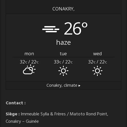
CONAKRY,
26°
haze
mon
tue
wed
32
/ 22
33
/ 22
32
/ 22
°C
°C
°C
°C
°C
°C
Conakry,
climate ▸
Contact :
Siège :
Immeuble Sylla & Frères / Matoto Rond Point,
Conakry – Guinée