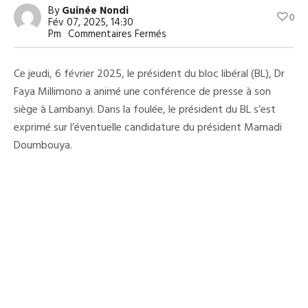
By
Guinée Nondi
0
Fév 07, 2025, 14:30
Sur
Pm
Commentaires Fermés
Politique
:
Pour
Ce jeudi, 6 février 2025, le président du bloc libéral (BL), Dr
Dr
Faya
Faya Millimono a animé une conférence de presse à son
Millimono,
siège à Lambanyi. Dans la foulée, le président du BL s’est
La
Candidature
exprimé sur l’éventuelle candidature du président Mamadi
De
Mamadi
Doumbouya.
Doumbouya
Est
Un
Danger
Pour
La
Paix
En
Guinée