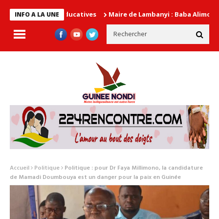
Maire de Lambanyi : Baba Alimou Barry promet
INFO A LA UNE
Accueil
Politique
Politique : pour Dr Faya Millimono, la candidature
de Mamadi Doumbouya est un danger pour la paix en Guinée