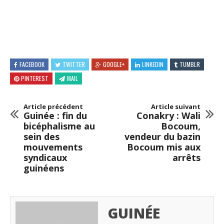
FACEBOOK
TWITTER
GOOGLE+
LINKEDIN
TUMBLR
PINTEREST
MAIL
Article précédent
Article suivant
Guinée : fin du
Conakry : Wali
bicéphalisme au
Bocoum,
sein des
vendeur du bazin
mouvements
Bocoum mis aux
syndicaux
arrêts
guinéens
GUINÉE