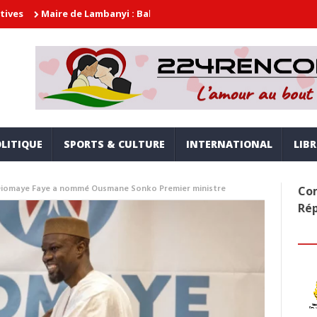
re de Lambanyi : Baba Alimou Barry promet une gouvernance modern
LITIQUE
SPORTS & CULTURE
INTERNATIONAL
LIB
 Diomaye Faye a nommé Ousmane Sonko Premier ministre
Com
Ré