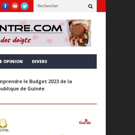
e, inclusive et alignée sur la vision Simandou 2040
Administrat
RE OPINION
DIVERS
prendre le Budget 2023 de la
publique de Guinée