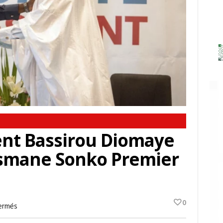
ent Bassirou Diomaye
mane Sonko Premier
0
Sur
ermés
Sénégal:
Le