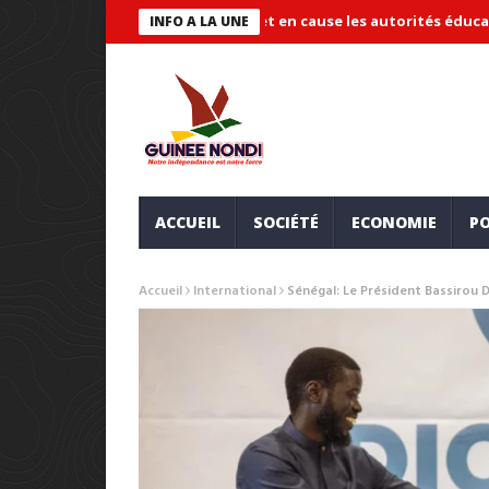
de « systémique » et met en cause les autorités éducatives
Mai
INFO A LA UNE
ACCUEIL
SOCIÉTÉ
ECONOMIE
PO
Accueil
International
Sénégal: Le Président Bassirou