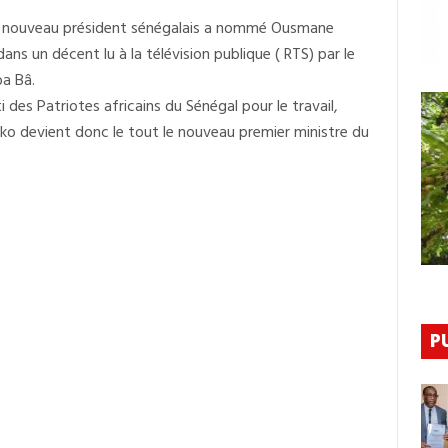
Président
 le nouveau président sénégalais a nommé Ousmane
Bassirou
Diomaye
s un décent lu à la télévision publique ( RTS) par le
Faye
A
ba Bâ.
Nommé
des Patriotes africains du Sénégal pour le travail,
Ousmane
Sonko
nko devient donc le tout le nouveau premier ministre du
Premier
Ministre
P