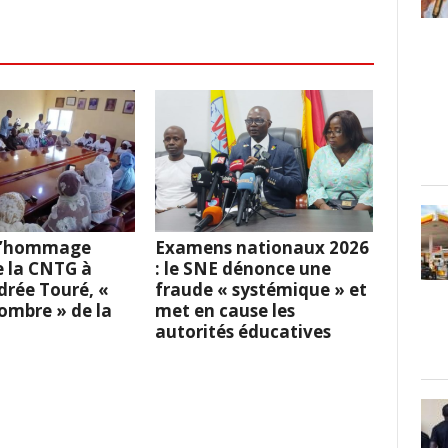
 L’hommage
Examens nationaux 2026
e la CNTG à
: le SNE dénonce une
rée Touré, «
fraude « systémique » et
l’ombre » de la
met en cause les
autorités éducatives