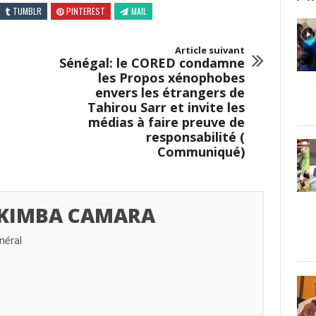
TUMBLR
PINTEREST
MAIL
Article suivant
Sénégal: le CORED condamne
les Propos xénophobes
envers les étrangers de
Tahirou Sarr et invite les
médias à faire preuve de
responsabilité (
Communiqué)
 KIMBA CAMARA
néral