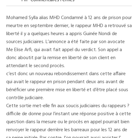
Pm
Commentaires Fermés
MHD
Condamné
À
Mohamed Sylla alias MHD Condamné à 12 ans de prison pour
12
Ans
meurtre en septembre dernier, le rappeur MHD a retrouvé sa
De
liberté il y a quelques heures a appris Guinée Nondi de
Prison
Pour
sources judiciaires. L’annonce a été faite par son avocate
Meurtre
A
Me Elise Arfi, qui avait fait appel du verdict. Son appel a
Été
donc aboutit par la remise en liberté de son client en
Remis
En
attendant le second procès.
Liberté
Ce
c’est donc un nouveau rebondissement dans cette affaire
Vendredi
qui avait le rappeur en prison pendant deux ans avant de
2
Février
bénéficier une première mise en liberté et d’être placé sous
contrôle judiciaire.
Cette sortie met-elle fin aux soucis judiciaires du rappeurs ?
difficile de donne pour l’instant une réponse positive à cette
question dans la mesure ou le procès en appel pourrait bien
renvoyer le rappeur derrière les barreaux pour les 12 ans de