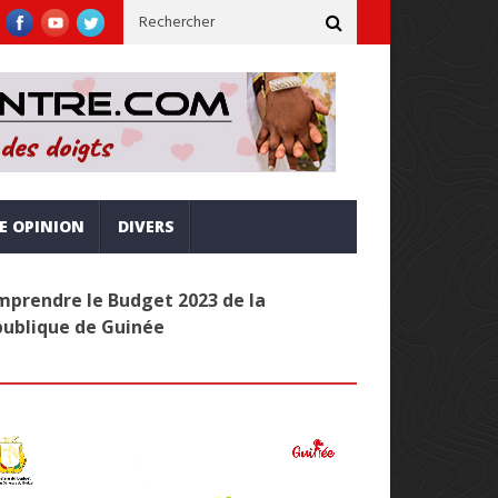
erne, inclusive et alignée sur la vision Simandou 2040
Administ
RE OPINION
DIVERS
prendre le Budget 2023 de la
publique de Guinée