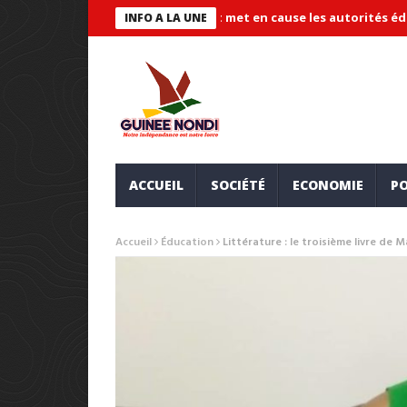
raude « systémique » et met en cause les autorités éducatives
INFO A LA UNE
ACCUEIL
SOCIÉTÉ
ECONOMIE
PO
Accueil
Éducation
Littérature : le troisième livre d