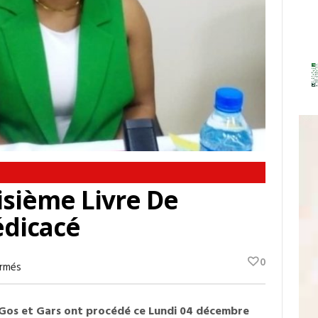
oisième Livre De
dicacé
0
Sur
rmés
Littérature
:
Le
n Gos et Gars ont procédé ce Lundi 04 décembre
Troisième