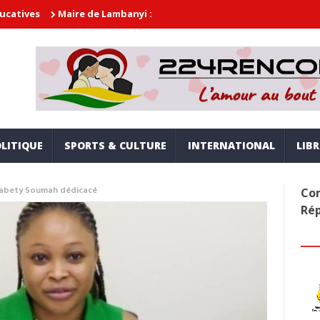
Maire de Lambanyi : Baba Alimou Barry promet une gouvernance mod
LITIQUE
SPORTS & CULTURE
INTERNATIONAL
LIB
e Mabety Soumah dédicacé
Com
Ré