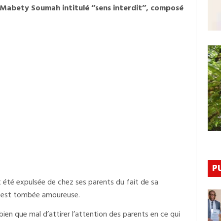
Livre
 Mabety Soumah intitulé ‘’sens interdit’’, composé
De
Mabety
Soumah
Dédicacé
P
rait été expulsée de chez ses parents du fait de sa
le est tombée amoureuse.
n que mal d’attirer l’attention des parents en ce qui