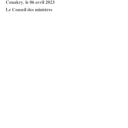
𝐂𝐨𝐧𝐚𝐤𝐫𝐲, 𝐥𝐞 𝟎𝟔 𝐚𝐯𝐫𝐢𝐥 𝟐𝟎𝟐𝟑
𝐋𝐞 𝐂𝐨𝐧𝐬𝐞𝐢𝐥 𝐝𝐞𝐬 𝐦𝐢𝐧𝐢𝐬𝐭𝐫𝐞𝐬