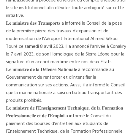
l’ambassadeur a procédé au retrait du compte à rebours sur
le site institutionnel afin d’éviter toute ambiguïté sur cette
initiative.
𝐋𝐞 𝐦𝐢𝐧𝐢𝐬𝐭𝐫𝐞 𝐝𝐞𝐬 𝐓𝐫𝐚𝐧𝐬𝐩𝐨𝐫𝐭𝐬 a informé le Conseil de la pose
de la première pierre des travaux d’expansion et de
modernisation de l’Aéroport International Ahmed Sékou
Touré ce samedi 8 avril 2023. Il a annoncé l’arrivée à Conakry
le 7 avril 2023, de son Homologue de la Sierra Léone pour la
signature d’un accord maritime entre nos deux Etats.
𝐋𝐞 𝐦𝐢𝐧𝐢𝐬𝐭𝐫𝐞 𝐝𝐞 𝐥𝐚 𝐃𝐞́𝐟𝐞𝐧𝐬𝐞 𝐍𝐚𝐭𝐢𝐨𝐧𝐚𝐥𝐞 a recommandé au
Gouvernement de renforcer et d’intensifier la
communication sur ses actions. Aussi, il a informé le Conseil
que la marine nationale a saisi un bateau transportant des
produits prohibés.
𝐋𝐞 𝐦𝐢𝐧𝐢𝐬𝐭𝐫𝐞 𝐝𝐞 𝐥’𝐄𝐧𝐬𝐞𝐢𝐠𝐧𝐞𝐦𝐞𝐧𝐭 𝐓𝐞𝐜𝐡𝐧𝐢𝐪𝐮𝐞, 𝐝𝐞 𝐥𝐚 𝐅𝐨𝐫𝐦𝐚𝐭𝐢𝐨𝐧
𝐏𝐫𝐨𝐟𝐞𝐬𝐬𝐢𝐨𝐧𝐧𝐞𝐥𝐥𝐞 𝐞𝐭 𝐝𝐞 𝐥’𝐄𝐦𝐩𝐥𝐨𝐢 a informé le Conseil du
paiement des bourses d’entretien aux étudiants de
l’Enseignement Technique, de la Formation Professionnelle.