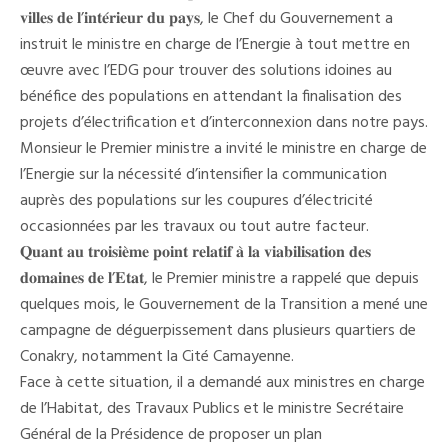
𝐯𝐢𝐥𝐥𝐞𝐬 𝐝𝐞 𝐥’𝐢𝐧𝐭𝐞́𝐫𝐢𝐞𝐮𝐫 𝐝𝐮 𝐩𝐚𝐲𝐬, le Chef du Gouvernement a
instruit le ministre en charge de l’Energie à tout mettre en
œuvre avec l’EDG pour trouver des solutions idoines au
bénéfice des populations en attendant la finalisation des
projets d’électrification et d’interconnexion dans notre pays.
Monsieur le Premier ministre a invité le ministre en charge de
l’Energie sur la nécessité d’intensifier la communication
auprès des populations sur les coupures d’électricité
occasionnées par les travaux ou tout autre facteur.
𝐐𝐮𝐚𝐧𝐭 𝐚𝐮 𝐭𝐫𝐨𝐢𝐬𝐢𝐞̀𝐦𝐞 𝐩𝐨𝐢𝐧𝐭 𝐫𝐞𝐥𝐚𝐭𝐢𝐟 𝐚̀ 𝐥𝐚 𝐯𝐢𝐚𝐛𝐢𝐥𝐢𝐬𝐚𝐭𝐢𝐨𝐧 𝐝𝐞𝐬
𝐝𝐨𝐦𝐚𝐢𝐧𝐞𝐬 𝐝𝐞 𝐥’𝐄𝐭𝐚𝐭, le Premier ministre a rappelé que depuis
quelques mois, le Gouvernement de la Transition a mené une
campagne de déguerpissement dans plusieurs quartiers de
Conakry, notamment la Cité Camayenne.
Face à cette situation, il a demandé aux ministres en charge
de l’Habitat, des Travaux Publics et le ministre Secrétaire
Général de la Présidence de proposer un plan