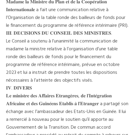
𝐌𝐚𝐝𝐚𝐦𝐞 𝐥𝐚 𝐌𝐢𝐧𝐢𝐬𝐭𝐫𝐞 𝐝𝐮 𝐏𝐥𝐚𝐧 𝐞𝐭 𝐝𝐞 𝐥𝐚 𝐂𝐨𝐨𝐩𝐞́𝐫𝐚𝐭𝐢𝐨𝐧
𝐈𝐧𝐭𝐞𝐫𝐧𝐚𝐭𝐢𝐨𝐧𝐚𝐥𝐞 a fait une communication relative à
l’Organisation de la table ronde des bailleurs de fonds pour
le financement du programme de référence intérimaire (PRI).
𝐈𝐈𝐈. 𝐃𝐄𝐂𝐈𝐒𝐈𝐎𝐍𝐒 𝐃𝐔 𝐂𝐎𝐍𝐒𝐄𝐈𝐋 𝐃𝐄𝐒 𝐌𝐈𝐍𝐈𝐒𝐓𝐑𝐄𝐒.
Le Conseil a soutenu à l’unanimité la communication de
madame la ministre relative à l’organisation d’une table
ronde des bailleurs de fonds pour le financement du
programme de référence intérimaire, prévue en octobre
2023 et lui a instruit de prendre toutes les dispositions
nécessaires à l’atteinte des objectifs visés.
𝐈𝐕. 𝐃𝐈𝐕𝐄𝐑𝐒
𝐋𝐞 𝐦𝐢𝐧𝐢𝐬𝐭𝐫𝐞 𝐝𝐞𝐬 𝐀𝐟𝐟𝐚𝐢𝐫𝐞𝐬 𝐄𝐭𝐫𝐚𝐧𝐠𝐞̀𝐫𝐞𝐬, 𝐝𝐞 𝐥’𝐈𝐧𝐭𝐞́𝐠𝐫𝐚𝐭𝐢𝐨𝐧
𝐀𝐟𝐫𝐢𝐜𝐚𝐢𝐧𝐞 𝐞𝐭 𝐝𝐞𝐬 𝐆𝐮𝐢𝐧𝐞́𝐞𝐧𝐬 𝐄𝐭𝐚𝐛𝐥𝐢𝐬 𝐚̀ 𝐥’𝐄𝐭𝐫𝐚𝐧𝐠𝐞𝐫 a partagé son
échange avec l’ambassadeur des Etats-Unis en Guinée. Il lui
a remercié à nouveau pour le soutien qu’il apporte au
Gouvernement de la Transition. De commun accord