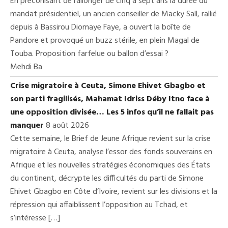
En préconisant de rallonger de cinq à sept ans la durée du
mandat présidentiel, un ancien conseiller de Macky Sall, rallié
depuis à Bassirou Diomaye Faye, a ouvert la boîte de
Pandore et provoqué un buzz stérile, en plein Magal de
Touba. Proposition farfelue ou ballon d’essai ?
Mehdi Ba
Crise migratoire à Ceuta, Simone Ehivet Gbagbo et
son parti fragilisés, Mahamat Idriss Déby Itno face à
une opposition divisée… Les 5 infos qu’il ne fallait pas
manquer
8 août 2026
Cette semaine, le Brief de Jeune Afrique revient sur la crise
migratoire à Ceuta, analyse l’essor des fonds souverains en
Afrique et les nouvelles stratégies économiques des États
du continent, décrypte les difficultés du parti de Simone
Ehivet Gbagbo en Côte d’Ivoire, revient sur les divisions et la
répression qui affaiblissent l’opposition au Tchad, et
s’intéresse […]