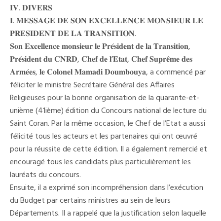
𝐈𝐕. 𝐃𝐈𝐕𝐄𝐑𝐒
𝐈. 𝐌𝐄𝐒𝐒𝐀𝐆𝐄 𝐃𝐄 𝐒𝐎𝐍 𝐄𝐗𝐂𝐄𝐋𝐋𝐄𝐍𝐂𝐄 𝐌𝐎𝐍𝐒𝐈𝐄𝐔𝐑 𝐋𝐄
𝐏𝐑𝐄𝐒𝐈𝐃𝐄𝐍𝐓 𝐃𝐄 𝐋𝐀 𝐓𝐑𝐀𝐍𝐒𝐈𝐓𝐈𝐎𝐍.
𝐒𝐨𝐧 𝐄𝐱𝐜𝐞𝐥𝐥𝐞𝐧𝐜𝐞 𝐦𝐨𝐧𝐬𝐢𝐞𝐮𝐫 𝐥𝐞 𝐏𝐫𝐞́𝐬𝐢𝐝𝐞𝐧𝐭 𝐝𝐞 𝐥𝐚 𝐓𝐫𝐚𝐧𝐬𝐢𝐭𝐢𝐨𝐧,
𝐏𝐫𝐞́𝐬𝐢𝐝𝐞𝐧𝐭 𝐝𝐮 𝐂𝐍𝐑𝐃, 𝐂𝐡𝐞𝐟 𝐝𝐞 𝐥’𝐄𝐭𝐚𝐭, 𝐂𝐡𝐞𝐟 𝐒𝐮𝐩𝐫𝐞̂𝐦𝐞 𝐝𝐞𝐬
𝐀𝐫𝐦𝐞́𝐞𝐬, 𝐥𝐞 𝐂𝐨𝐥𝐨𝐧𝐞𝐥 𝐌𝐚𝐦𝐚𝐝𝐢 𝐃𝐨𝐮𝐦𝐛𝐨𝐮𝐲𝐚, a commencé par
féliciter le ministre Secrétaire Général des Affaires
Religieuses pour la bonne organisation de la quarante-et-
unième (41ième) édition du Concours national de lecture du
Saint Coran. Par la même occasion, le Chef de l’Etat a aussi
félicité tous les acteurs et les partenaires qui ont œuvré
pour la réussite de cette édition. Il a également remercié et
encouragé tous les candidats plus particulièrement les
lauréats du concours.
Ensuite, il a exprimé son incompréhension dans l’exécution
du Budget par certains ministres au sein de leurs
Départements. Il a rappelé que la justification selon laquelle