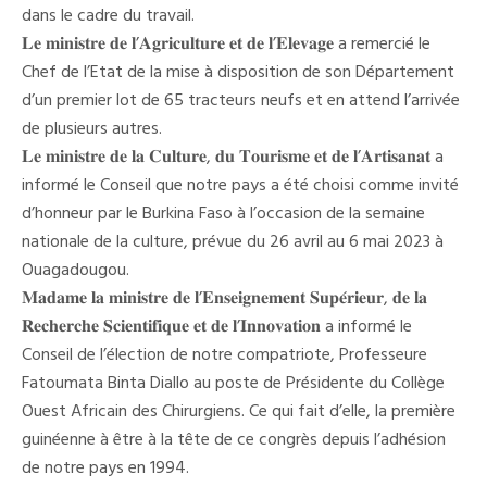
dans le cadre du travail.
𝐋𝐞 𝐦𝐢𝐧𝐢𝐬𝐭𝐫𝐞 𝐝𝐞 𝐥’𝐀𝐠𝐫𝐢𝐜𝐮𝐥𝐭𝐮𝐫𝐞 𝐞𝐭 𝐝𝐞 𝐥’𝐄𝐥𝐞𝐯𝐚𝐠𝐞 a remercié le
Chef de l’Etat de la mise à disposition de son Département
d’un premier lot de 65 tracteurs neufs et en attend l’arrivée
de plusieurs autres.
𝐋𝐞 𝐦𝐢𝐧𝐢𝐬𝐭𝐫𝐞 𝐝𝐞 𝐥𝐚 𝐂𝐮𝐥𝐭𝐮𝐫𝐞, 𝐝𝐮 𝐓𝐨𝐮𝐫𝐢𝐬𝐦𝐞 𝐞𝐭 𝐝𝐞 𝐥’𝐀𝐫𝐭𝐢𝐬𝐚𝐧𝐚𝐭 a
informé le Conseil que notre pays a été choisi comme invité
d’honneur par le Burkina Faso à l’occasion de la semaine
nationale de la culture, prévue du 26 avril au 6 mai 2023 à
Ouagadougou.
𝐌𝐚𝐝𝐚𝐦𝐞 𝐥𝐚 𝐦𝐢𝐧𝐢𝐬𝐭𝐫𝐞 𝐝𝐞 𝐥’𝐄𝐧𝐬𝐞𝐢𝐠𝐧𝐞𝐦𝐞𝐧𝐭 𝐒𝐮𝐩𝐞́𝐫𝐢𝐞𝐮𝐫, 𝐝𝐞 𝐥𝐚
𝐑𝐞𝐜𝐡𝐞𝐫𝐜𝐡𝐞 𝐒𝐜𝐢𝐞𝐧𝐭𝐢𝐟𝐢𝐪𝐮𝐞 𝐞𝐭 𝐝𝐞 𝐥’𝐈𝐧𝐧𝐨𝐯𝐚𝐭𝐢𝐨𝐧 a informé le
Conseil de l’élection de notre compatriote, Professeure
Fatoumata Binta Diallo au poste de Présidente du Collège
Ouest Africain des Chirurgiens. Ce qui fait d’elle, la première
guinéenne à être à la tête de ce congrès depuis l’adhésion
de notre pays en 1994.