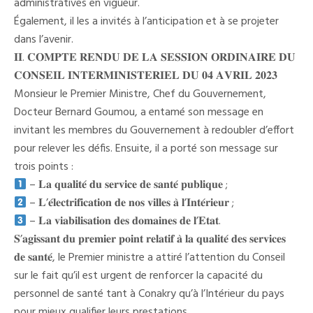
administratives en vigueur.
Également, il les a invités à l’anticipation et à se projeter
dans l’avenir.
𝐈𝐈. 𝐂𝐎𝐌𝐏𝐓𝐄 𝐑𝐄𝐍𝐃𝐔 𝐃𝐄 𝐋𝐀 𝐒𝐄𝐒𝐒𝐈𝐎𝐍 𝐎𝐑𝐃𝐈𝐍𝐀𝐈𝐑𝐄 𝐃𝐔
𝐂𝐎𝐍𝐒𝐄𝐈𝐋 𝐈𝐍𝐓𝐄𝐑𝐌𝐈𝐍𝐈𝐒𝐓𝐄𝐑𝐈𝐄𝐋 𝐃𝐔 𝟎𝟒 𝐀𝐕𝐑𝐈𝐋 𝟐𝟎𝟐𝟑
Monsieur le Premier Ministre, Chef du Gouvernement,
Docteur Bernard Goumou, a entamé son message en
invitant les membres du Gouvernement à redoubler d’effort
pour relever les défis. Ensuite, il a porté son message sur
trois points :
– 𝐋𝐚 𝐪𝐮𝐚𝐥𝐢𝐭𝐞́ 𝐝𝐮 𝐬𝐞𝐫𝐯𝐢𝐜𝐞 𝐝𝐞 𝐬𝐚𝐧𝐭𝐞́ 𝐩𝐮𝐛𝐥𝐢𝐪𝐮𝐞 ;
– 𝐋’𝐞́𝐥𝐞𝐜𝐭𝐫𝐢𝐟𝐢𝐜𝐚𝐭𝐢𝐨𝐧 𝐝𝐞 𝐧𝐨𝐬 𝐯𝐢𝐥𝐥𝐞𝐬 𝐚̀ 𝐥’𝐈𝐧𝐭𝐞́𝐫𝐢𝐞𝐮𝐫 ;
– 𝐋𝐚 𝐯𝐢𝐚𝐛𝐢𝐥𝐢𝐬𝐚𝐭𝐢𝐨𝐧 𝐝𝐞𝐬 𝐝𝐨𝐦𝐚𝐢𝐧𝐞𝐬 𝐝𝐞 𝐥’𝐄𝐭𝐚𝐭.
𝐒’𝐚𝐠𝐢𝐬𝐬𝐚𝐧𝐭 𝐝𝐮 𝐩𝐫𝐞𝐦𝐢𝐞𝐫 𝐩𝐨𝐢𝐧𝐭 𝐫𝐞𝐥𝐚𝐭𝐢𝐟 𝐚̀ 𝐥𝐚 𝐪𝐮𝐚𝐥𝐢𝐭𝐞́ 𝐝𝐞𝐬 𝐬𝐞𝐫𝐯𝐢𝐜𝐞𝐬
𝐝𝐞 𝐬𝐚𝐧𝐭𝐞́, le Premier ministre a attiré l’attention du Conseil
sur le fait qu’il est urgent de renforcer la capacité du
personnel de santé tant à Conakry qu’à l’Intérieur du pays
pour mieux qualifier leurs prestations.