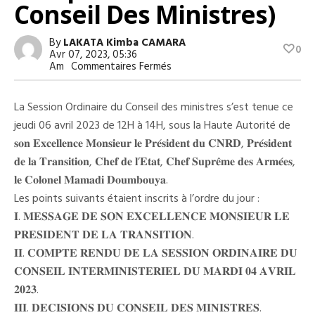
Conseil Des Ministres)
By
LAKATA Kimba CAMARA
0
Avr 07, 2023, 05:36
Sur
Am
Commentaires Fermés
Exécution
Du
Budget,
La Session Ordinaire du Conseil des ministres s’est tenue ce
Réalisation
Des
jeudi 06 avril 2023 de 12H à 14H, sous la Haute Autorité de
Infrastructures,
𝐬𝐨𝐧 𝐄𝐱𝐜𝐞𝐥𝐥𝐞𝐧𝐜𝐞 𝐌𝐨𝐧𝐬𝐢𝐞𝐮𝐫 𝐥𝐞 𝐏𝐫𝐞́𝐬𝐢𝐝𝐞𝐧𝐭 𝐝𝐮 𝐂𝐍𝐑𝐃, 𝐏𝐫𝐞́𝐬𝐢𝐝𝐞𝐧𝐭
Qualité
Du
𝐝𝐞 𝐥𝐚 𝐓𝐫𝐚𝐧𝐬𝐢𝐭𝐢𝐨𝐧, 𝐂𝐡𝐞𝐟 𝐝𝐞 𝐥’𝐄𝐭𝐚𝐭, 𝐂𝐡𝐞𝐟 𝐒𝐮𝐩𝐫𝐞̂𝐦𝐞 𝐝𝐞𝐬 𝐀𝐫𝐦𝐞́𝐞𝐬,
Service
De
𝐥𝐞 𝐂𝐨𝐥𝐨𝐧𝐞𝐥 𝐌𝐚𝐦𝐚𝐝𝐢 𝐃𝐨𝐮𝐦𝐛𝐨𝐮𝐲𝐚.
Santé
Les points suivants étaient inscrits à l’ordre du jour :
Publique
(
𝐈. 𝐌𝐄𝐒𝐒𝐀𝐆𝐄 𝐃𝐄 𝐒𝐎𝐍 𝐄𝐗𝐂𝐄𝐋𝐋𝐄𝐍𝐂𝐄 𝐌𝐎𝐍𝐒𝐈𝐄𝐔𝐑 𝐋𝐄
Voici
Le
𝐏𝐑𝐄𝐒𝐈𝐃𝐄𝐍𝐓 𝐃𝐄 𝐋𝐀 𝐓𝐑𝐀𝐍𝐒𝐈𝐓𝐈𝐎𝐍.
Compte
𝐈𝐈. 𝐂𝐎𝐌𝐏𝐓𝐄 𝐑𝐄𝐍𝐃𝐔 𝐃𝐄 𝐋𝐀 𝐒𝐄𝐒𝐒𝐈𝐎𝐍 𝐎𝐑𝐃𝐈𝐍𝐀𝐈𝐑𝐄 𝐃𝐔
Rendu
Du
𝐂𝐎𝐍𝐒𝐄𝐈𝐋 𝐈𝐍𝐓𝐄𝐑𝐌𝐈𝐍𝐈𝐒𝐓𝐄𝐑𝐈𝐄𝐋 𝐃𝐔 𝐌𝐀𝐑𝐃𝐈 𝟎𝟒 𝐀𝐕𝐑𝐈𝐋
Conseil
𝟐𝟎𝟐𝟑.
Des
Ministres)
𝐈𝐈𝐈. 𝐃𝐄𝐂𝐈𝐒𝐈𝐎𝐍𝐒 𝐃𝐔 𝐂𝐎𝐍𝐒𝐄𝐈𝐋 𝐃𝐄𝐒 𝐌𝐈𝐍𝐈𝐒𝐓𝐑𝐄𝐒.