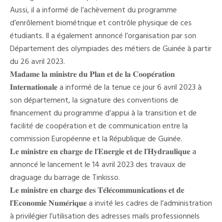
Aussi, il a informé de l’achèvement du programme
d’enrôlement biométrique et contrôle physique de ces
étudiants. Il a également annoncé l’organisation par son
Département des olympiades des métiers de Guinée à partir
du 26 avril 2023.
𝐌𝐚𝐝𝐚𝐦𝐞 𝐥𝐚 𝐦𝐢𝐧𝐢𝐬𝐭𝐫𝐞 𝐝𝐮 𝐏𝐥𝐚𝐧 𝐞𝐭 𝐝𝐞 𝐥𝐚 𝐂𝐨𝐨𝐩𝐞́𝐫𝐚𝐭𝐢𝐨𝐧
𝐈𝐧𝐭𝐞𝐫𝐧𝐚𝐭𝐢𝐨𝐧𝐚𝐥𝐞 a informé de la tenue ce jour 6 avril 2023 à
son département, la signature des conventions de
financement du programme d’appui à la transition et de
facilité de coopération et de communication entre la
commission Européenne et la République de Guinée.
𝐋𝐞 𝐦𝐢𝐧𝐢𝐬𝐭𝐫𝐞 𝐞𝐧 𝐜𝐡𝐚𝐫𝐠𝐞 𝐝𝐞 𝐥’𝐄𝐧𝐞𝐫𝐠𝐢𝐞 𝐞𝐭 𝐝𝐞 𝐥’𝐇𝐲𝐝𝐫𝐚𝐮𝐥𝐢𝐪𝐮𝐞 a
annoncé le lancement le 14 avril 2023 des travaux de
draguage du barrage de Tinkisso.
𝐋𝐞 𝐦𝐢𝐧𝐢𝐬𝐭𝐫𝐞 𝐞𝐧 𝐜𝐡𝐚𝐫𝐠𝐞 𝐝𝐞𝐬 𝐓𝐞́𝐥𝐞́𝐜𝐨𝐦𝐦𝐮𝐧𝐢𝐜𝐚𝐭𝐢𝐨𝐧𝐬 𝐞𝐭 𝐝𝐞
𝐥’𝐄𝐜𝐨𝐧𝐨𝐦𝐢𝐞 𝐍𝐮𝐦𝐞́𝐫𝐢𝐪𝐮𝐞 a invité les cadres de l’administration
à privilégier l’utilisation des adresses mails professionnels