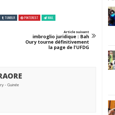
TUMBLR
PINTEREST
MAIL
Article suivant
imbroglio juridique : Bah
Oury tourne définitivement
la page de l’UFDG
TRAORE
kry - Guinée