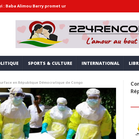
u Barry promet une gouvernance moderne, inclusive et alignée sur 
LITIQUE
SPORTS & CULTURE
INTERNATIONAL
LIB
t surface en République Démocratique de Congo
Com
Ré