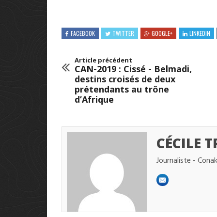
FACEBOOK
TWITTER
GOOGLE+
LINKEDIN
Article précédent
CAN-2019 : Cissé - Belmadi,
destins croisés de deux
prétendants au trône
d’Afrique
CÉCILE 
Journaliste - Cona