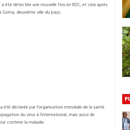
Surface
e, a été détectée une nouvelle fois en RDC, et cela après
En
République
à Goma, deuxième ville du pays.
Démocratique
De
Congo
P
a été déclarée par l’organisation mondiale de la santé
agation du virus à l’international, mais aussi de
ur contenir la maladie.