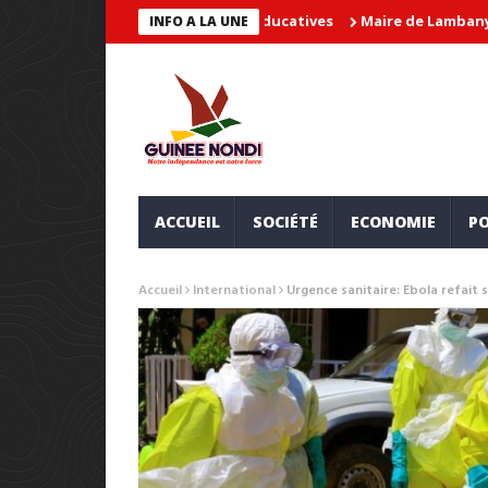
Maire de Lambanyi : Baba Alimo
INFO A LA UNE
ACCUEIL
SOCIÉTÉ
ECONOMIE
PO
Accueil
International
Urgence sanitaire: Ebola refai