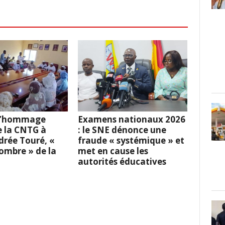
 L’hommage
Examens nationaux 2026
e la CNTG à
: le SNE dénonce une
rée Touré, «
fraude « systémique » et
l’ombre » de la
met en cause les
autorités éducatives