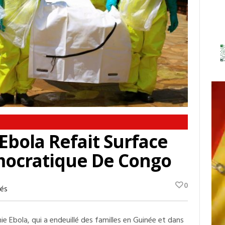
Ebola Refait Surface
mocratique De Congo
0
Sur
és
Urgence
Sanitaire:
Ebola
mie Ebola, qui a endeuillé des familles en Guinée et dans
Refait