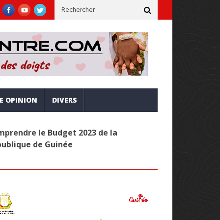
la vision Simandou 2040
Administration publique : Les Secrétair
RE OPINION
DIVERS
prendre le Budget 2023 de la
publique de Guinée