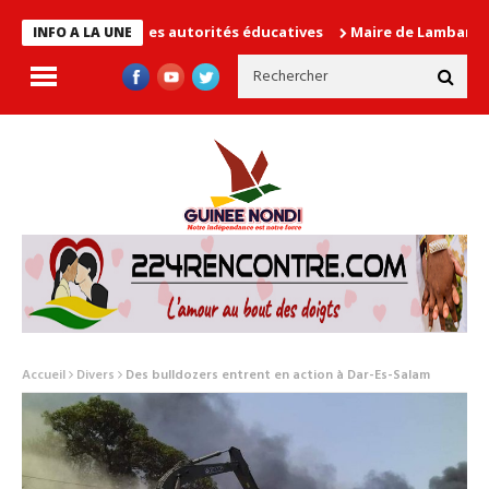
n cause les autorités éducatives
Maire de Lambanyi : Baba Alim
INFO A LA UNE
Accueil
Divers
Des bulldozers entrent en action à Dar-Es-Salam