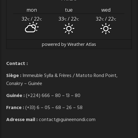
mon
tue
wed
32
/ 22
33
/ 22
32
/ 22
°C
°C
°C
°C
°C
°C
powered by
Weather Atlas
Contact :
Siège :
Immeuble Sylla & Frères / Matoto Rond Point,
Conakry – Guinée
Guinée :
(+224) 666 – 80 – 13 – 80
France :
(+33) 6 – 05 – 68 – 26 – 58
Adresse mail :
contact@guineenondi.com