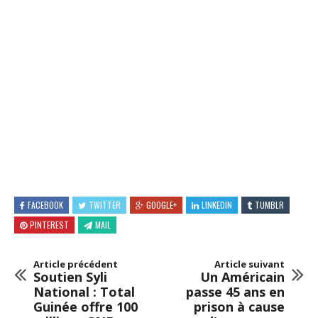
FACEBOOK
TWITTER
GOOGLE+
LINKEDIN
TUMBLR
PINTEREST
MAIL
Article précédent
Article suivant
Soutien Syli
Un Américain
National : Total
passe 45 ans en
Guinée offre 100
prison à cause