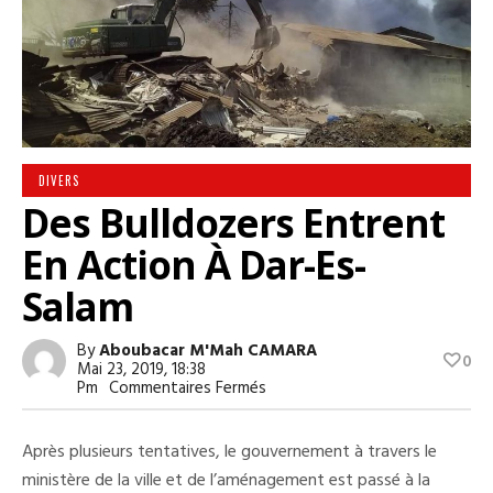
DIVERS
Des Bulldozers Entrent
En Action À Dar-Es-
Salam
By
Aboubacar M'Mah CAMARA
0
Mai 23, 2019, 18:38
Sur
Pm
Commentaires Fermés
Des
Bulldozers
Entrent
Après plusieurs tentatives, le gouvernement à travers le
En
Action
ministère de la ville et de l’aménagement est passé à la
À