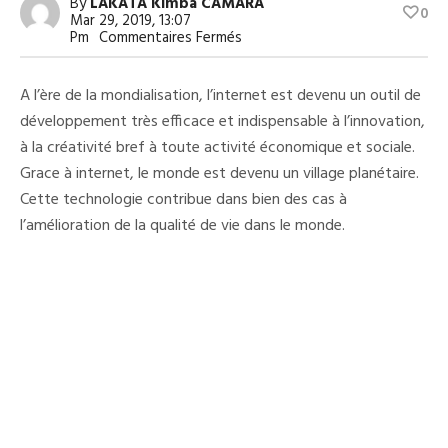
By
LAKATA Kimba CAMARA
0
Mar 29, 2019, 13:07
Sur
Pm
Commentaires Fermés
Classement
Des
Pays
A l’ère de la mondialisation, l’internet est devenu un outil de
Où
Il
développement très efficace et indispensable à l’innovation,
Est
à la créativité bref à toute activité économique et sociale.
Bon
De
Grace à internet, le monde est devenu un village planétaire.
Surfer
Sur
Cette technologie contribue dans bien des cas à
Internet
l’amélioration de la qualité de vie dans le monde.
:
La
Guinée
Occupe
L’avant
Dernière
Place
En
Afrique