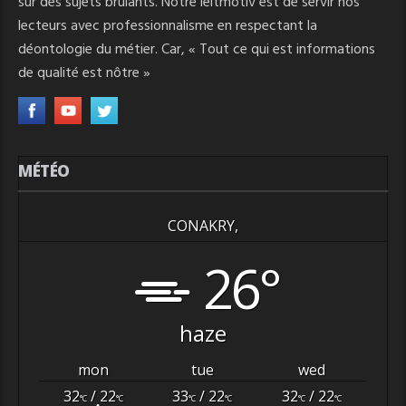
sur des sujets brulants. Notre leitmotiv est de servir nos
lecteurs avec professionnalisme en respectant la
déontologie du métier. Car, « Tout ce qui est informations
de qualité est nôtre »
MÉTÉO
CONAKRY,
26°
haze
mon
tue
wed
32
/ 22
33
/ 22
32
/ 22
°C
°C
°C
°C
°C
°C