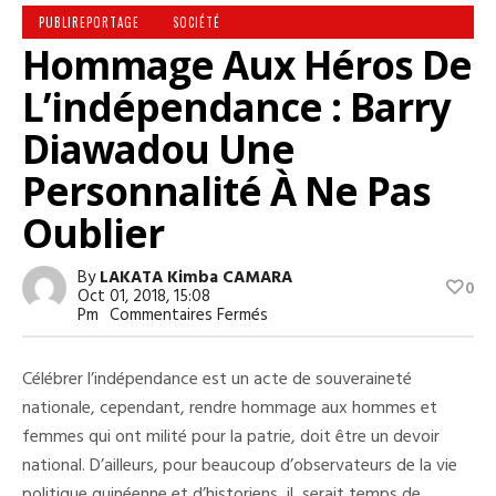
PUBLIREPORTAGE
SOCIÉTÉ
Hommage Aux Héros De
L’indépendance : Barry
Diawadou Une
Personnalité À Ne Pas
Oublier
By
LAKATA Kimba CAMARA
0
Oct 01, 2018, 15:08
Sur
Pm
Commentaires Fermés
Hommage
Aux
Héros
Célébrer l’indépendance est un acte de souveraineté
De
L’indépendance :
nationale, cependant, rendre hommage aux hommes et
Barry
femmes qui ont milité pour la patrie, doit être un devoir
Diawadou
Une
national. D’ailleurs, pour beaucoup d’observateurs de la vie
Personnalité
À
politique guinéenne et d’historiens, il serait temps de