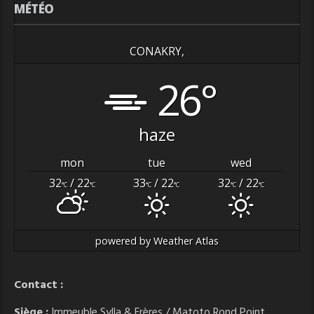
MÉTÉO
CONAKRY,
26°
haze
mon
tue
wed
32
/ 22
33
/ 22
32
/ 22
°C
°C
°C
°C
°C
°C
powered by
Weather Atlas
Contact :
Siège :
Immeuble Sylla & Frères / Matoto Rond Point,