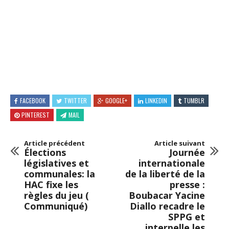
FACEBOOK
TWITTER
GOOGLE+
LINKEDIN
TUMBLR
PINTEREST
MAIL
Article précédent
Article suivant
Élections
Journée
législatives et
internationale
communales: la
de la liberté de la
HAC fixe les
presse :
règles du jeu (
Boubacar Yacine
Communiqué)
Diallo recadre le
SPPG et
interpelle les