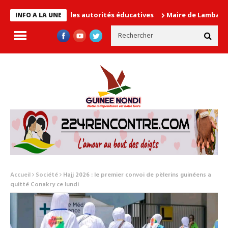
n cause les autorités éducatives
Maire de Lambanyi : Baba Alim
INFO A LA UNE
Accueil
Société
Hajj 2026 : le premier convoi de pèlerins guinéens a
quitté Conakry ce lundi