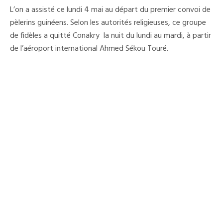
:
L’on a assisté ce lundi 4 mai au départ du premier convoi de
Le
Premier
pèlerins guinéens. Selon les autorités religieuses, ce groupe
Convoi
de fidèles a quitté Conakry la nuit du lundi au mardi, à partir
De
Pèlerins
de l’aéroport international Ahmed Sékou Touré.
Guinéens
A
Quitté
Conakry
Ce
Lundi