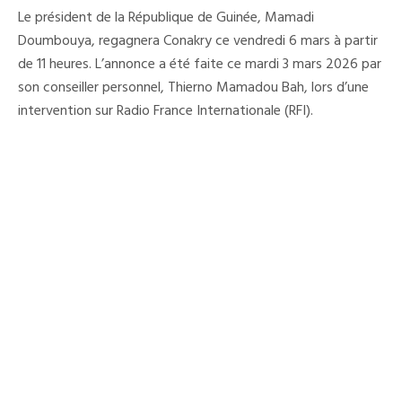
Le
Le président de la République de Guinée, Mamadi
Président
Mamadi
Doumbouya, regagnera Conakry ce vendredi 6 mars à partir
Doumbouya
de 11 heures. L’annonce a été faite ce mardi 3 mars 2026 par
Attendu
À
son conseiller personnel, Thierno Mamadou Bah, lors d’une
Conakry
Vendredi
intervention sur Radio France Internationale (RFI).
Prochain