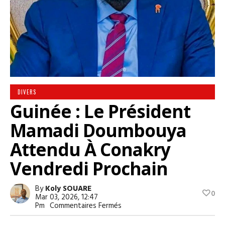
DIVERS
Guinée : Le Président
Mamadi Doumbouya
Attendu À Conakry
Vendredi Prochain
By
Koly SOUARE
0
Mar 03, 2026, 12:47
Sur
Pm
Commentaires Fermés
Guinée
: