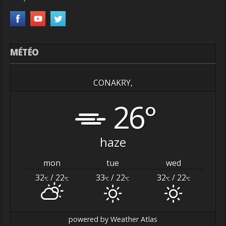
MÉTÉO
CONAKRY,
26°
haze
mon
tue
wed
32
/ 22
33
/ 22
32
/ 22
°C
°C
°C
°C
°C
°C
powered by
Weather Atlas