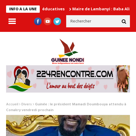
 autorités éducatives
Maire de Lambanyi : Baba Alimou Barry pr
INFO A LA UNE
Accueil
Divers
Guinée : le président Mamadi Doumbouya attendu à
Conakry vendredi prochain