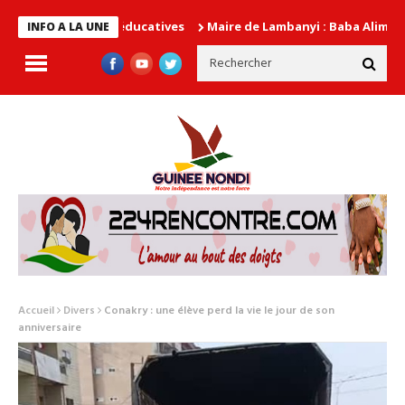
utorités éducatives
Maire de Lambanyi : Baba Alimou Barry prom
INFO A LA UNE
Accueil
Divers
Conakry : une élève perd la vie le jour de son
anniversaire