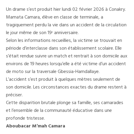
:
Une
Un drame s’est produit hier lundi 02 février 2026 à Conakry.
Élève
Perd
Mamata Camara, élève en classe de terminale, a
La
tragiquement perdu la vie dans un accident de la circulation
Vie
Le
le jour même de son 19ᵉ anniversaire.
Jour
De
Selon les informations recueillies, la victime se trouvait en
Son
période d’interclasse dans son établissement scolaire. Elle
Anniversaire
s’était rendue suivre un match et rentrait à son domicile aux
environs de 19 heures lorsqu’elle a été victime d’un accident
de moto sur la traversale Gbessia-Hamdallaye.
L’accident s’est produit à quelques mètres seulement de
son domicile. Les circonstances exactes du drame restent à
préciser.
Cette disparition brutale plonge sa famille, ses camarades
et l’ensemble de la communauté éducative dans une
profonde tristesse.
Aboubacar M’mah Camara