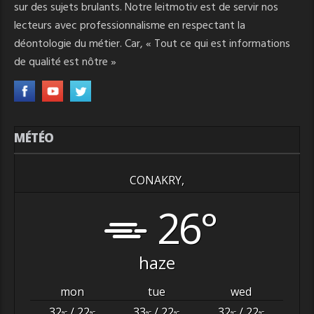
sur des sujets brulants. Notre leitmotiv est de servir nos
lecteurs avec professionnalisme en respectant la
déontologie du métier. Car, « Tout ce qui est informations
de qualité est nôtre »
MÉTÉO
CONAKRY,
26°
haze
mon
tue
wed
32
/ 22
33
/ 22
32
/ 22
°C
°C
°C
°C
°C
°C