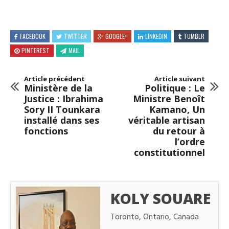
FACEBOOK
TWITTER
GOOGLE+
LINKEDIN
TUMBLR
PINTEREST
MAIL
Article précédent
Article suivant
Ministère de la
Politique : Le
Justice : Ibrahima
Ministre Benoît
Sory II Tounkara
Kamano, Un
installé dans ses
véritable artisan
fonctions
du retour à
l’ordre
constitutionnel
KOLY SOUARE
Toronto, Ontario, Canada