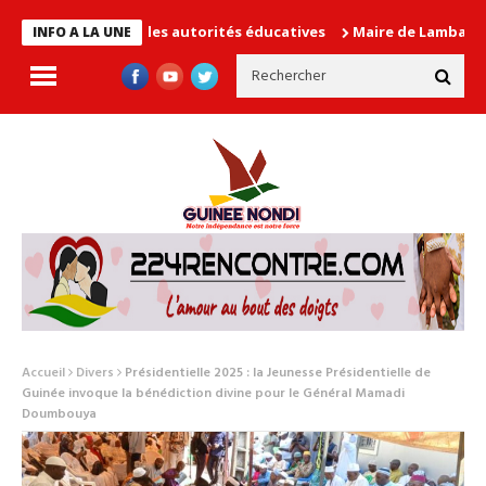
n cause les autorités éducatives
Maire de Lambanyi : Baba Alim
INFO A LA UNE
Accueil
Divers
Présidentielle 2025 : la Jeunesse Présidentielle de
Guinée invoque la bénédiction divine pour le Général Mamadi
Doumbouya