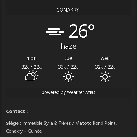
CONAKRY,
26°
haze
mon
tue
wed
32
/ 22
33
/ 22
32
/ 22
°C
°C
°C
°C
°C
°C
powered by
Weather Atlas
Contact :
Siège :
Immeuble Sylla & Frères / Matoto Rond Point,
Conakry – Guinée