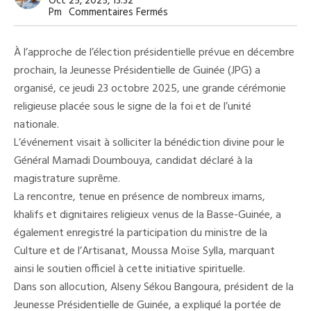
Oct 25, 2025, 13:32
Sur
Pm
Commentaires Fermés
Présidentielle
2025
:
À l’approche de l’élection présidentielle prévue en décembre
La
Jeunesse
prochain, la Jeunesse Présidentielle de Guinée (JPG) a
Présidentielle
organisé, ce jeudi 23 octobre 2025, une grande cérémonie
De
Guinée
religieuse placée sous le signe de la foi et de l’unité
Invoque
La
nationale.
Bénédiction
L’événement visait à solliciter la bénédiction divine pour le
Divine
Pour
Général Mamadi Doumbouya, candidat déclaré à la
Le
Général
magistrature suprême.
Mamadi
La rencontre, tenue en présence de nombreux imams,
Doumbouya
khalifs et dignitaires religieux venus de la Basse-Guinée, a
également enregistré la participation du ministre de la
Culture et de l’Artisanat, Moussa Moïse Sylla, marquant
ainsi le soutien officiel à cette initiative spirituelle.
Dans son allocution, Alseny Sékou Bangoura, président de la
Jeunesse Présidentielle de Guinée, a expliqué la portée de