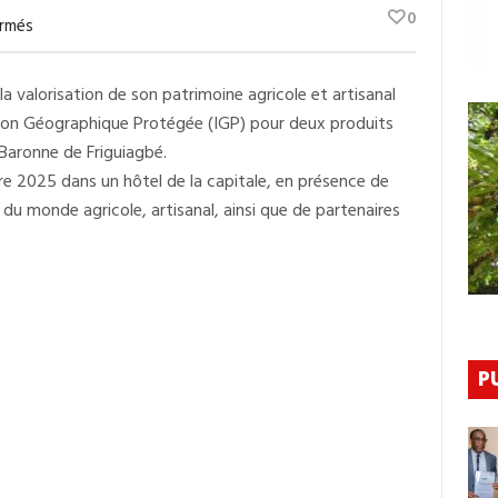
0
Sur
rmés
Conakry
:
Remise
a valorisation de son patrimoine agricole et artisanal
Officielle
Des
cation Géographique Protégée (IGP) pour deux produits
Certificats
IGP
Baronne de Friguiagbé.
Du
e 2025 dans un hôtel de la capitale, en présence de
Léppi
De
u monde agricole, artisanal, ainsi que de partenaires
Guinée
Et
De
L’Ananas
Baronne
De
Friguiagbé
Au
Gouvernement
P