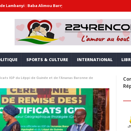
: Baba Alimou Barry promet une gouvernance moderne, inclusive et
LITIQUE
SPORTS & CULTURE
INTERNATIONAL
LIB
ificats IGP du Léppi de Guinée et de l’Ananas Baronne de
Com
Ré