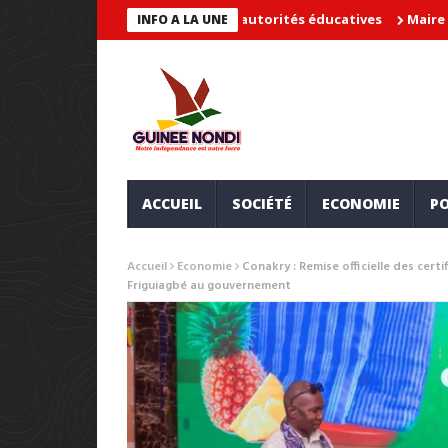
 » et met en cause les autorités éducatives
Maire de Lambanyi 
INFO A LA UNE
ACCUEIL
SOCIÉTÉ
ECONOMIE
PO
Accueil
Economie
Conakry : Remise officielle des cert
Friguiagbé au gouvernement