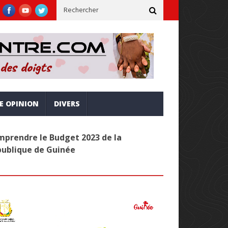
 alignée sur la vision Simandou 2040
Administration publique : 
RE OPINION
DIVERS
prendre le Budget 2023 de la
publique de Guinée