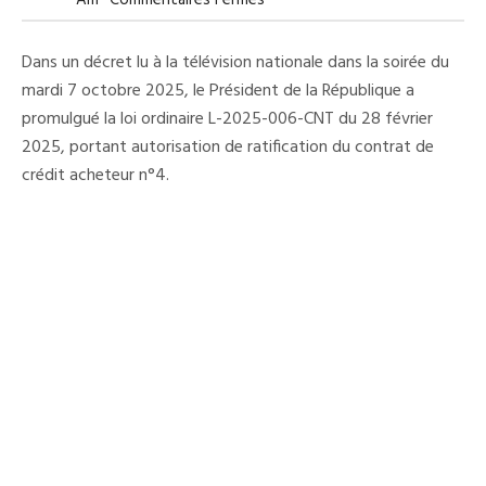
Am
Commentaires Fermés
Infrastructures
Routières
:
Dans un décret lu à la télévision nationale dans la soirée du
La
Guinée
mardi 7 octobre 2025, le Président de la République a
Obtient
promulgué la loi ordinaire L-2025-006-CNT du 28 février
Un
Financement
2025, portant autorisation de ratification du contrat de
De
38
crédit acheteur n°4.
022
571
Euros
(décret)