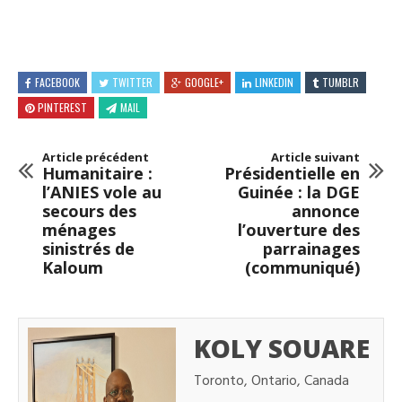
FACEBOOK
TWITTER
GOOGLE+
LINKEDIN
TUMBLR
PINTEREST
MAIL
Article précédent
Article suivant
Humanitaire :
Présidentielle en
l’ANIES vole au
Guinée : la DGE
secours des
annonce
ménages
l’ouverture des
sinistrés de
parrainages
Kaloum
(communiqué)
KOLY SOUARE
Toronto, Ontario, Canada