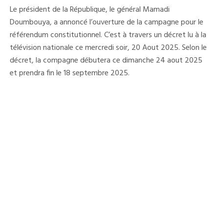
21
Le président de la République, le général Mamadi
Septembre
2025:
Doumbouya, a annoncé l’ouverture de la campagne pour le
La
référendum constitutionnel. C’est à travers un décret lu à la
Date
De
télévision nationale ce mercredi soir, 20 Aout 2025. Selon le
L’ouverture
De
décret, la compagne débutera ce dimanche 24 aout 2025
La
et prendra fin le 18 septembre 2025.
Campagne
Fixée