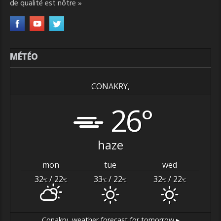
de qualité est nôtre »
MÉTÉO
CONAKRY,
26°
haze
mon
tue
wed
32
/ 22
33
/ 22
32
/ 22
°C
°C
°C
°C
°C
°C
Conakry,
weather forecast for tomorrow ▸