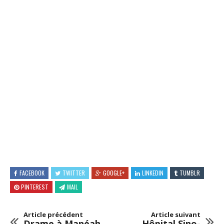
FACEBOOK
TWITTER
GOOGLE+
LINKEDIN
TUMBLR
PINTEREST
MAIL
Article précédent
Article suivant
Drame à Manéah
Hôpital Sino-