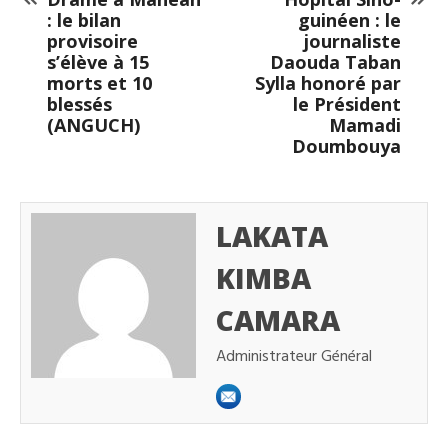
: le bilan
guinéen : le
provisoire
journaliste
s’élève à 15
Daouda Taban
morts et 10
Sylla honoré par
blessés
le Président
(ANGUCH)
Mamadi
Doumbouya
LAKATA
KIMBA
CAMARA
Administrateur Général