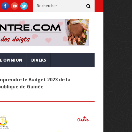
ne, inclusive et alignée sur la vision Simandou 2040
Administra
RE OPINION
DIVERS
prendre le Budget 2023 de la
publique de Guinée