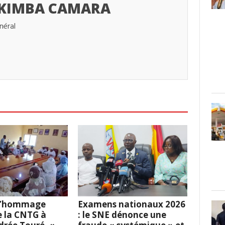
 KIMBA CAMARA
néral
 L’hommage
Examens nationaux 2026
e la CNTG à
: le SNE dénonce une