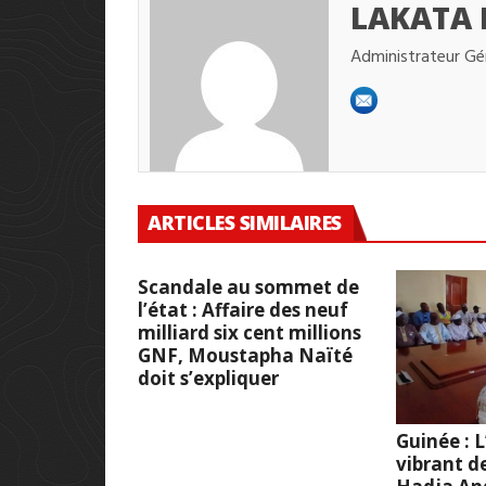
LAKATA
Administrateur Gé
ARTICLES SIMILAIRES
Scandale au sommet de
l’état : Affaire des neuf
milliard six cent millions
GNF, Moustapha Naïté
doit s’expliquer
Guinée :
vibrant d