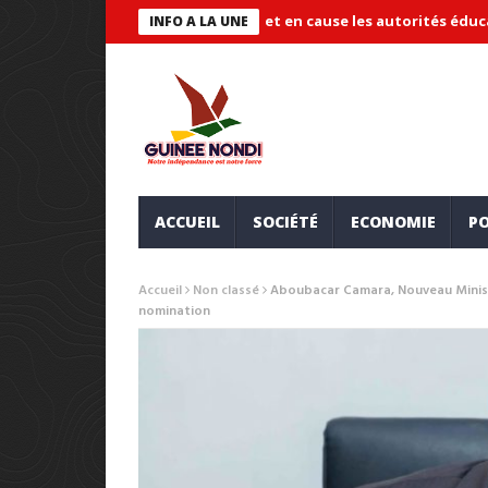
ude « systémique » et met en cause les autorités éducatives
Ma
INFO A LA UNE
ACCUEIL
SOCIÉTÉ
ECONOMIE
PO
Accueil
Non classé
Aboubacar Camara, Nouveau Minist
nomination