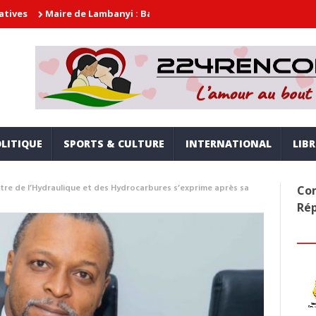
ire de Lambanyi : Baba Alimou Barry promet une gouvernance moder
LITIQUE
SPORTS & CULTURE
INTERNATIONAL
LIB
re de l’Hydraulique et des Hydrocarbures s’exprime après sa
Com
Ré