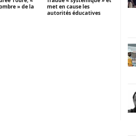
rée Touré, «
fraude « systémique » et
l’ombre » de la
met en cause les
autorités éducatives