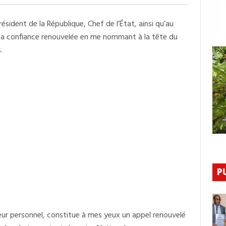
Aboubacar
Camara,
Nouveau
sident de la République, Chef de l’État, ainsi qu’au
Ministre
De
la confiance renouvelée en me nommant à la tête du
L’Hydraulique
Et
.
Des
Hydrocarbures
S’exprime
Après
Sa
Nomination
P
eur personnel, constitue à mes yeux un appel renouvelé