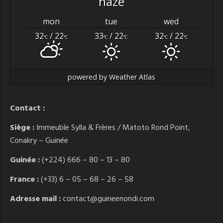
haze
mon
tue
wed
32
/ 22
33
/ 22
32
/ 22
°C
°C
°C
°C
°C
°C
powered by
Weather Atlas
Contact :
Siège :
Immeuble Sylla & Frères / Matoto Rond Point,
Conakry – Guinée
Guinée :
(+224) 666 – 80 – 13 – 80
France :
(+33) 6 – 05 – 68 – 26 – 58
Adresse mail :
contact@guineenondi.com