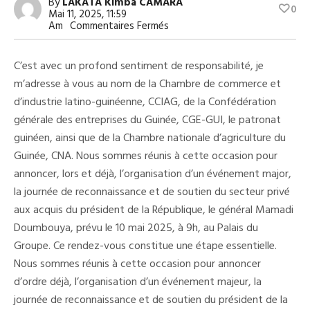
By
LAKATA Kimba CAMARA
0
Mai 11, 2025, 11:59
Sur
Am
Commentaires Fermés
Le
Secteur
Privé
C’est avec un profond sentiment de responsabilité, je
Guinéen
Réitère
m’adresse à vous au nom de la Chambre de commerce et
Son
d’industrie latino-guinéenne, CCIAG, de la Confédération
Engagement
Ferme
générale des entreprises du Guinée, CGE-GUI, le patronat
À
Accompagner
guinéen, ainsi que de la Chambre nationale d’agriculture du
Général
Guinée, CNA. Nous sommes réunis à cette occasion pour
Mamadi
Doumbouya
annoncer, lors et déjà, l’organisation d’un événement major,
(Déclaration)
la journée de reconnaissance et de soutien du secteur privé
aux acquis du président de la République, le général Mamadi
Doumbouya, prévu le 10 mai 2025, à 9h, au Palais du
Groupe. Ce rendez-vous constitue une étape essentielle.
Nous sommes réunis à cette occasion pour annoncer
d’ordre déjà, l’organisation d’un événement majeur, la
journée de reconnaissance et de soutien du président de la