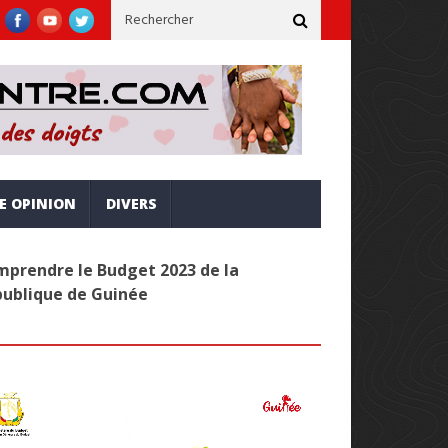
ne, inclusive et alignée sur la vision Simandou 2040
Administr
RE OPINION
DIVERS
prendre le Budget 2023 de la
publique de Guinée