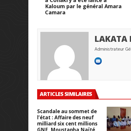
à Conakry a été lancé à
Kaloum par le général Amara
Camara
LAKATA
Administrateur Gé
ARTICLES SIMILAIRES
Scandale au sommet de
l’état : Affaire des neuf
milliard six cent millions
GNF, Moustapha Naïté