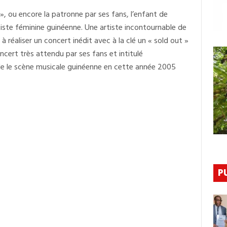
S’apprête
 ou encore la patronne par ses fans, l’enfant de
À
Faire
iste féminine guinéenne. Une artiste incontournable de
Un
« Sold
à réaliser un concert inédit avec à la clé un « sold out »
Out »
ncert très attendu par ses fans et intitulé
Pour
Un
 de le scène musicale guinéenne en cette année 2005
Concert
Inédit
Ce
26
Avril
2025
P