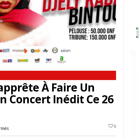
’apprête À Faire Un
n Concert Inédit Ce 26
0
Sur
rmés
Djelikaba
Bintou