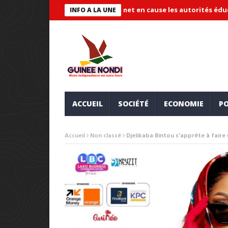
aude « systémique » et met en cause les autorités éducatives
M
INFO A LA UNE
ACCUEIL
SOCIÉTÉ
ECONOMIE
PO
Accueil
Non classé
Djelikaba Bintou s’apprête à faire 