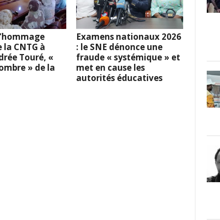
 L’hommage
Examens nationaux 2026
e la CNTG à
: le SNE dénonce une
rée Touré, «
fraude « systémique » et
l’ombre » de la
met en cause les
autorités éducatives