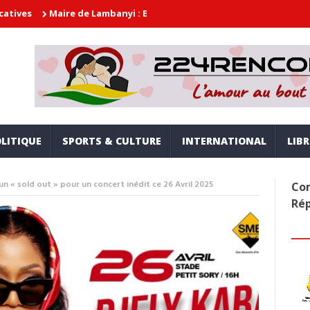
aire de Lambanyi : Baba Alimou Barry promet une gouvernance moder
LITIQUE
SPORTS & CULTURE
INTERNATIONAL
LIB
un « sold out » pour un concert inédit ce 26 Avril 2025
Com
Ré