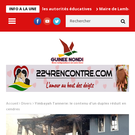
 en cause les autorités éducatives
Maire de Lambanyi : Baba Al
INFO A LA UNE
Accueil
Divers
Yimbayah Tannerie: le contenu d’un duplex réduit en
cendres