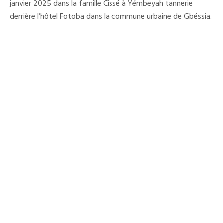
D’un
janvier 2025 dans la famille Cissé à Yémbeyah tannerie
Duplex
derrière l’hôtel Fotoba dans la commune urbaine de Gbéssia.
Réduit
En
Cendres