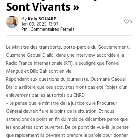
Sont Vivants »
By
Koly SOUARE
0
Jan 09, 2025, 13:07
Sur
Pm
Commentaires Fermés
Ousmane
Gaoual
Rassure
Le Ministre des transports, porte-parole du Gouvernement,
Sur
Le
Ousmane Gaoual Diallo, dans une interview accordée à la
Cas
Radio France Internationale (RFI), a souligné que Foniké
De
Foniké
Mengué et Billo Bah sont en vie.
Menguè
Et
Répondant aux questions du journaliste, Ousmane Gaoual
Billo
Diallo a réitéré que ces activistes n’ont pas été l’objet d’un
Bah
:
enlèvement par les autorités du CNRD.
«
Je
« Je pense que le ministre de la justice ou le Procureur
Pense
Général devrait faire le point de la situation. Et nous
Qu’ils
Sont
attendions ce point en fin du mois de décembre parce que
Vivants
les enquêtes sont ouvertes. De ce point de vue-là, je pense
»
que rapidement ils devraient prendre la parole pour donner