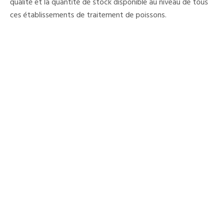
qualité et la quantité de stock disponible au niveau de tous
À
L’intérieur
ces établissements de traitement de poissons.
Du
Pays
»