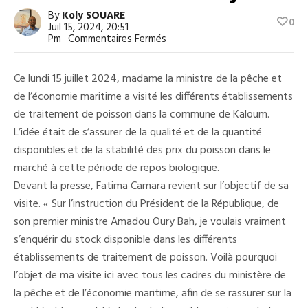
By
Koly SOUARE
0
Juil 15, 2024, 20:51
Sur
Pm
Commentaires Fermés
La
Ministre
De
Ce lundi 15 juillet 2024, madame la ministre de la pêche et
La
Pêche
de l’économie maritime a visité les différents établissements
Rassure:
de traitement de poisson dans la commune de Kaloum.
«
Il
L’idée était de s’assurer de la qualité et de la quantité
N’y
Aura
disponibles et de la stabilité des prix du poisson dans le
Pas
marché à cette période de repos biologique.
De
Rareté
Devant la presse, Fatima Camara revient sur l’objectif de sa
Sur
Le
visite. « Sur l’instruction du Président de la République, de
Marché
son premier ministre Amadou Oury Bah, je voulais vraiment
Local
En
s’enquérir du stock disponible dans les différents
Termes
établissements de traitement de poisson. Voilà pourquoi
De
Poisson
l’objet de ma visite ici avec tous les cadres du ministère de
À
Conakry
la pêche et de l’économie maritime, afin de se rassurer sur la
Et