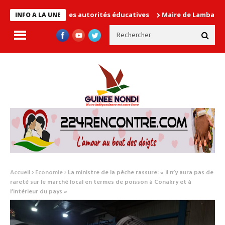
n cause les autorités éducatives
Maire de Lambanyi : Baba Alim
INFO A LA UNE
Accueil
Economie
La ministre de la pêche rassure: « il n’y aura pas de
rareté sur le marché local en termes de poisson à Conakry et à
l’intérieur du pays »