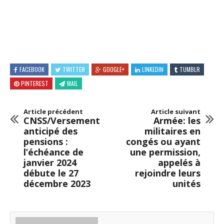
FACEBOOK
TWITTER
GOOGLE+
LINKEDIN
TUMBLR
PINTEREST
MAIL
Article précédent
Article suivant
CNSS/Versement
Armée: les
anticipé des
militaires en
pensions :
congés ou ayant
l’échéance de
une permission,
janvier 2024
appelés à
débute le 27
rejoindre leurs
décembre 2023
unités