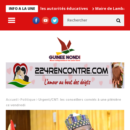
en cause les autorités éducatives
Maire de Lambanyi : Baba Ali
INFO A LA UNE
Accueil
Politique
Urgent/CNT: les conseillers conviés à une plénière
ce vendredi