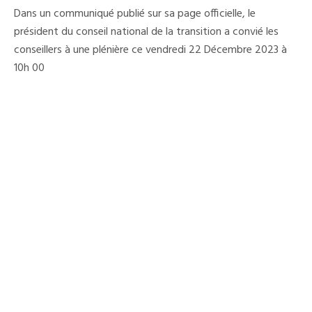
Conseillers
Dans un communiqué publié sur sa page officielle, le
Conviés
À
président du conseil national de la transition a convié les
Une
conseillers à une plénière ce vendredi 22 Décembre 2023 à
Plénière
Ce
10h 00
Vendredi