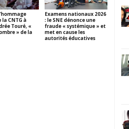
 L’hommage
Examens nationaux 2026
e la CNTG à
: le SNE dénonce une
rée Touré, «
fraude « systémique » et
l’ombre » de la
met en cause les
autorités éducatives