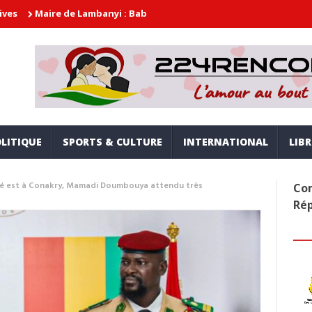
 de Lambanyi : Baba Alimou Barry promet une gouvernance moderne,
LITIQUE
SPORTS & CULTURE
INTERNATIONAL
LIB
gamé est à Conakry, Mamadi Doumbouya attendu très
Com
Ré