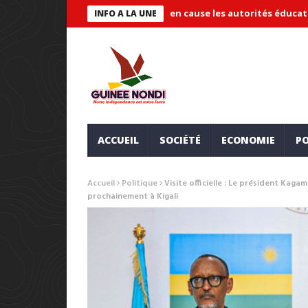
 « systémique » et met en cause les autorités éducatives
Maire
INFO A LA UNE
ACCUEIL
SOCIÉTÉ
ECONOMIE
PO
Accueil
Politique
Visite officielle : Le président Ka
prochainement à Kigali