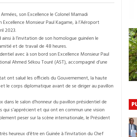
Visite
Officielle
:
s Armées, son Excellence le Colonel Mamadi
Le
Président
n Excellence Monsieur Paul Kagame, à l’Aéroport
Kagamé
Est
il 2023.
À
ainsi à l’invitation de son homologue guinéen le
Conakry,
Mamadi
itié et de travail de 48 heures.
Doumbouya
Attendu
sidentiel avec à son bord son Excellence Monsieur Paul
Très
national Ahmed Sékou Touré (AST), accompagné d’une
Prochainement
À
Kigali
at ont salué les officiels du Gouvernement, la haute
es et le corps diplomatique avant de se diriger au pavillon
ux dans le salon d’honneur du pavillon présidentiel de
P
s qui s’apprécient et qui ont en commun une vision
lement peser sur la scène internationale, le Président
rès heureux d’être en Guinée à l’invitation du Chef