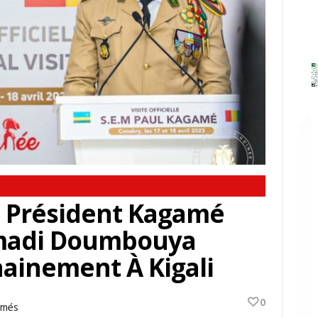
 Le Président Kagamé
amadi Doumbouya
ainement À Kigali
0
Sur
rmés