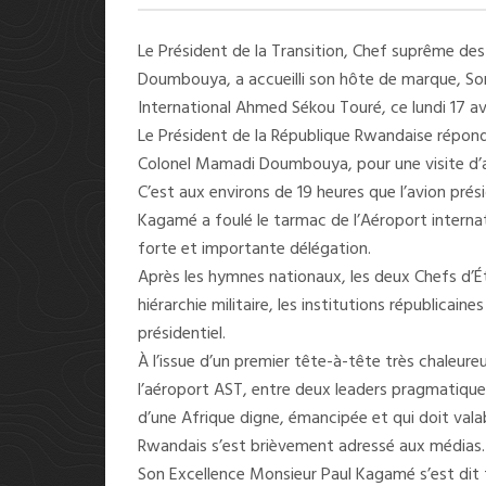
Le Président de la Transition, Chef suprême de
Doumbouya, a accueilli son hôte de marque, So
International Ahmed Sékou Touré, ce lundi 17 avr
Le Président de la République Rwandaise répond 
Colonel Mamadi Doumbouya, pour une visite d’am
C’est aux environs de 19 heures que l’avion pré
Kagamé a foulé le tarmac de l’Aéroport inter
forte et importante délégation.
Après les hymnes nationaux, les deux Chefs d’Ét
hiérarchie militaire, les institutions républicain
présidentiel.
À l’issue d’un premier tête-à-tête très chaleure
l’aéroport AST, entre deux leaders pragmatique
d’une Afrique digne, émancipée et qui doit valab
Rwandais s’est brièvement adressé aux médias.
Son Excellence Monsieur Paul Kagamé s’est dit t