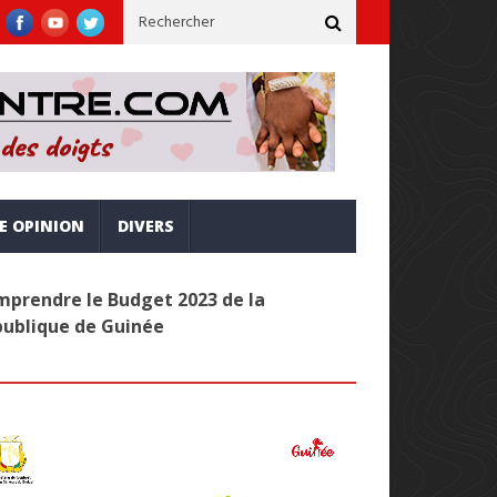
 inclusive et alignée sur la vision Simandou 2040
Administratio
RE OPINION
DIVERS
prendre le Budget 2023 de la
publique de Guinée