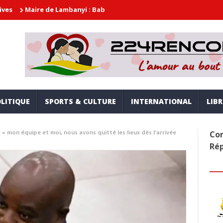
e de Lambanyi : Baba Alimou Barry promet une gouvernance moderne
LITIQUE
SPORTS & CULTURE
INTERNATIONAL
LIB
 mon équipe et moi, nous avons quitté les lieux dès l’arrivée
Com
Ré