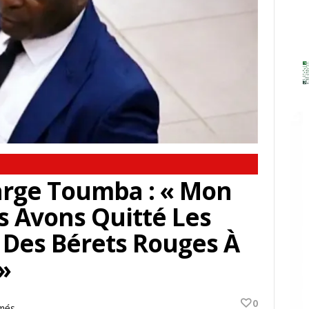
rge Toumba : « Mon
s Avons Quitté Les
e Des Bérets Rouges À
»
0
Sur