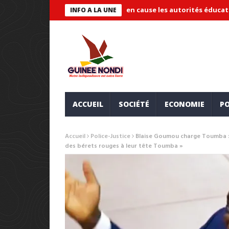
e « systémique » et met en cause les autorités éducatives
Mair
INFO A LA UNE
ACCUEIL
SOCIÉTÉ
ECONOMIE
PO
Accueil
Police-Justice
Blaise Goumou charge Toumba : «
des bérets rouges à leur tête Toumba »