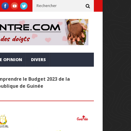
, inclusive et alignée sur la vision Simandou 2040
Administrati
RE OPINION
DIVERS
prendre le Budget 2023 de la
publique de Guinée