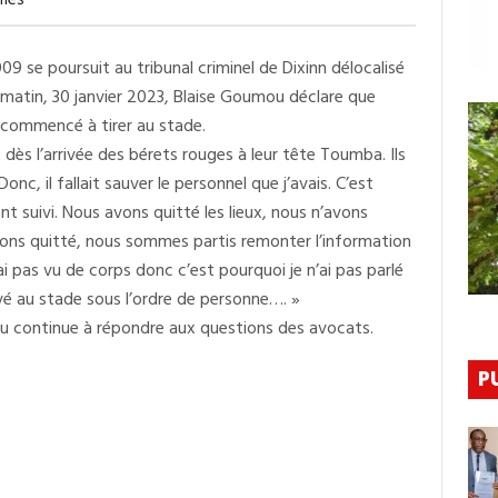
més
Blaise
Goumou
Charge
se poursuit au tribunal criminel de Dixinn délocalisé
Toumba
:
i matin, 30 janvier 2023, Blaise Goumou déclare que
«
Mon
a commencé à tirer au stade.
Équipe
dès l’arrivée des bérets rouges à leur tête Toumba. Ils
Et
Moi,
c, il fallait sauver le personnel que j’avais. C’est
Nous
Avons
t suivi. Nous avons quitté les lieux, nous n’avons
Quitté
vons quitté, nous sommes partis remonter l’information
Les
Lieux
’ai pas vu de corps donc c’est pourquoi je n’ai pas parlé
Dès
ivé au stade sous l’ordre de personne…. »
L’arrivée
Des
ou continue à répondre aux questions des avocats.
Bérets
Rouges
À
P
Leur
Tête
Toumba
»