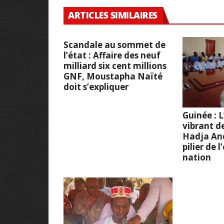
ARTICLES SIMILAIRES
Scandale au sommet de
l’état : Affaire des neuf
milliard six cent millions
GNF, Moustapha Naïté
doit s’expliquer
Guinée :
vibrant d
Hadja And
pilier de 
nation