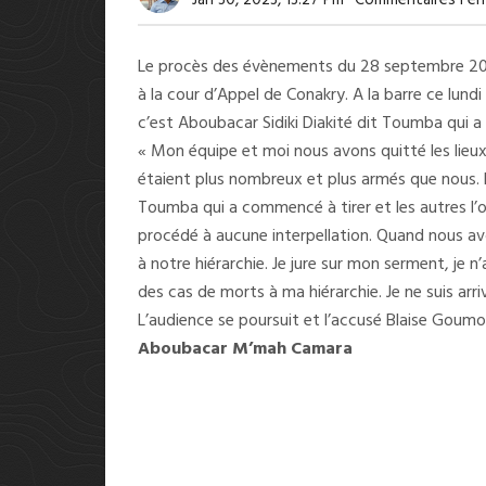
Jan 30, 2023, 13:27 Pm
Commentaires Fer
Le procès des évènements du 28 septembre 2009 
à la cour d’Appel de Conakry. A la barre ce lund
c’est Aboubacar Sidiki Diakité dit Toumba qui 
« Mon équipe et moi nous avons quitté les lieux 
étaient plus nombreux et plus armés que nous. Don
Toumba qui a commencé à tirer et les autres l’on
procédé à aucune interpellation. Quand nous a
à notre hiérarchie. Je jure sur mon serment, je n
des cas de morts à ma hiérarchie. Je ne suis arr
L’audience se poursuit et l’accusé Blaise Goum
Aboubacar M’mah Camara