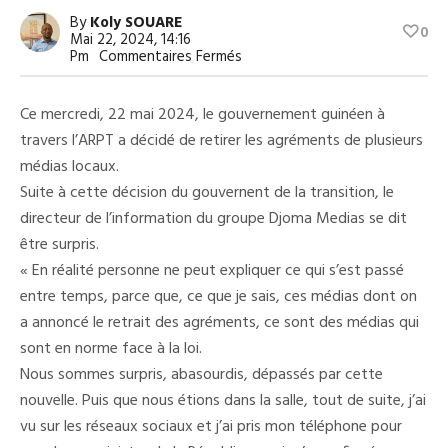
By
Koly SOUARE
0
Mai 22, 2024, 14:16
Sur
Pm
Commentaires Fermés
Aboubacar
Condé
Sur
Ce mercredi, 22 mai 2024, le gouvernement guinéen à
Le
Retrait
travers l’ARPT a décidé de retirer les agréments de plusieurs
Des
médias locaux.
Agréments
Des
Suite à cette décision du gouvernent de la transition, le
Medias
:
directeur de l’information du groupe Djoma Medias se dit
«
être surpris.
Nous
Sommes
« En réalité personne ne peut expliquer ce qui s’est passé
Surpris,
Abasourdis,
entre temps, parce que, ce que je sais, ces médias dont on
Dépassés
a annoncé le retrait des agréments, ce sont des médias qui
Par
Cette
sont en norme face à la loi.
Nouvelle
Nous sommes surpris, abasourdis, dépassés par cette
»
nouvelle. Puis que nous étions dans la salle, tout de suite, j’ai
vu sur les réseaux sociaux et j’ai pris mon téléphone pour