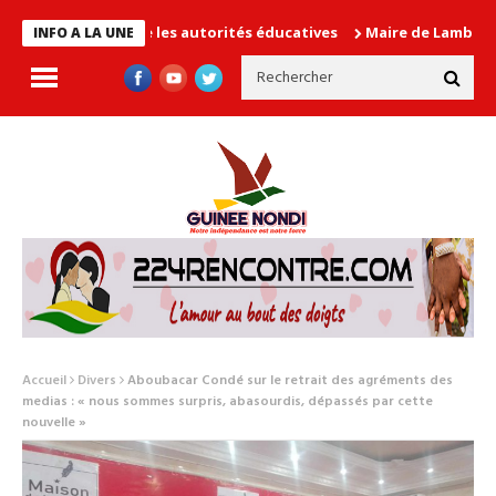
n cause les autorités éducatives
Maire de Lambanyi : Baba Alim
INFO A LA UNE
Accueil
Divers
Aboubacar Condé sur le retrait des agréments des
medias : « nous sommes surpris, abasourdis, dépassés par cette
nouvelle »